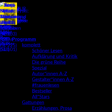
Zum
Inhalt
springen
Programm
komplett
Schöner Lesen
Aufklärung und Kritik
Die grüne Reihe
Spezial
Autor*innen A-Z
Gestalter*innen A-Z
#frauenlesen
Bestseller
All*Stars
Gattungen
Erzählungen, Prosa