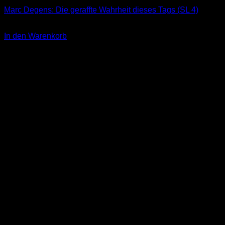
Marc Degens: Die geraffte Wahrheit dieses Tags (SL 4)
3,00
€
In den Warenkorb