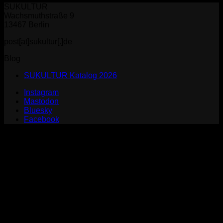
SUKULTUR
Wachsmuthstraße 9
13467 Berlin
post[at]sukultur[.]de
Blog
SUKULTUR Katalog 2026
Instagram
Mastodon
Bluesky
Facebook
P