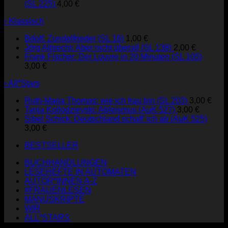
(SL 225)
4,00
€
› Klassisch
Bdolf: Zundelfrieder (SL 16)
1,00
€
Jörg Albrecht: Aber nicht überall (SL 138)
2,00
€
Frank Fischer: Der Louvre in 20 Minuten (SL 105)
3,00
€
› All*Stars
Ruth-Maria Thomas: wie ich frau bin (SL 203)
3,00
€
Tanja Kollodzieyski: Ableismus (AuK 527)
3,00
€
Sibel Schick: Deutschland schaff' ich ab (AuK 525)
3,00
€
BESTSELLER
BUCHHANDLUNGEN
LESEHEFTE IN AUTOMATEN
AUTOR*INNEN A-Z
#FRAUENLESEN
MANUSKRIPTE
WIR
ALL*STARS