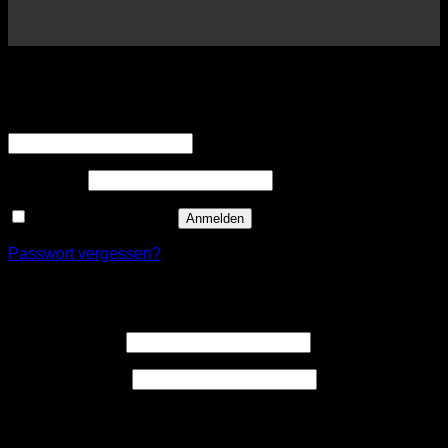
Anmelden
Erforderlich
Benutzername oder E-Mail-Adresse
*
Erforderlich
Passwort
*
Angemeldet bleiben
Anmelden
Passwort vergessen?
Registrieren
Erforderlich
Benutzername
*
Erforderlich
E-Mail-Adresse
*
Ein Link zum Erstellen eines neuen Passwort wird an deine
E-Mail-Adresse gesendet.