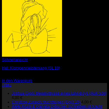
Schnellansicht
Hel: Klompenmeistersang (SL 10)
1,00
€
In den Warenkorb
› Neu
Joshua Groß: Bekenntnisse eines Link-Boys (AuK 538)
4,00
€
Christine Zureich: fruchtfolgen (DgR 18)
4,00
€
Atefe Asadi & Daniela Dröscher: Schreiben ist Nacht