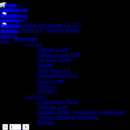
Zum
Inhalt
springen
Gestalter*innen A-Z
/
Mathilda Mutant
Programm
Ada Blitzkrieg: Die Strenge
komplett
Schöner Lesen
(SL 127)
Aufklärung und Kritik
Die grüne Reihe
Spezial
Autor*innen A-Z
3,00
€
Gestalter*innen A-Z
Schwüle, oder ein Gewitter
#frauenlesen
Illustriert von Mathilda Mutant
Bestseller
Schöner Lesen 127
All*Stars
Veröffentlicht im September 2013
Gattungen
ISBN: 9783955660178
Erzählungen, Prosa
Preis: 3,00 €
Gedichte, Lyrik
Aufsätze, Briefe, Tagebücher, Autofiktionen
Vorrätig
Theater, Hörspiele, Interviews
Romane
Ada
Verlag