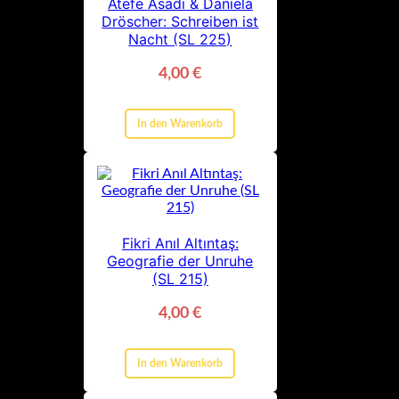
Atefe Asadi & Daniela
Dröscher: Schreiben ist
Nacht (SL 225)
4,00
€
In den Warenkorb
Fikri Anıl Altıntaş:
Geografie der Unruhe
(SL 215)
4,00
€
In den Warenkorb