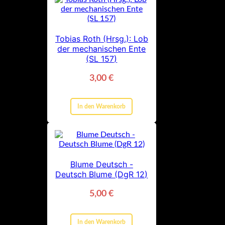
Tobias Roth (Hrsg.): Lob
der mechanischen Ente
(SL 157)
3,00
€
In den Warenkorb
Blume Deutsch -
Deutsch Blume (DgR 12)
5,00
€
In den Warenkorb