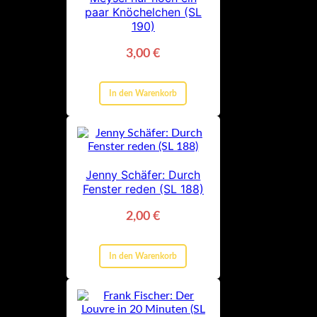
paar Knöchelchen (SL
190)
3,00
€
In den Warenkorb
Jenny Schäfer: Durch
Fenster reden (SL 188)
2,00
€
In den Warenkorb