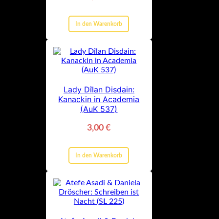
In den Warenkorb
Lady Dîlan Disdain:
Kanackin in Academia
(AuK 537)
3,00
€
In den Warenkorb