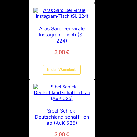
Aras San: Der virale
Instagram-Tisch (SL
224)
3,00
€
In den Warenkorb
Sibel Schick:
Deutschland schaff' ich
ab (AuK 525)
3,00
€