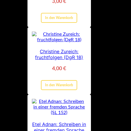
3,00
€
In den Warenkorb
Christine Zureich:
fruchtfolgen (DgR 18)
4,00
€
In den Warenkorb
Etel Adnan: Schreiben in
einer fremden Sprache