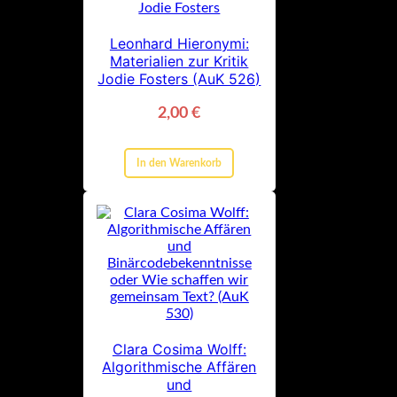
Leonhard Hieronymi:
Materialien zur Kritik
Jodie Fosters (AuK 526)
2,00
€
In den Warenkorb
Clara Cosima Wolff:
Algorithmische Affären
und