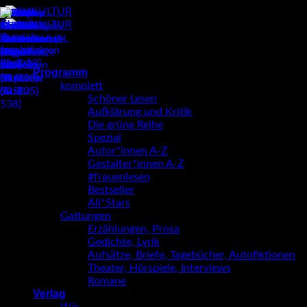
Zum
Inhalt
springen
Programm
komplett
Schöner Lesen
Aufklärung und Kritik
Die grüne Reihe
Spezial
Autor*innen A-Z
Gestalter*innen A-Z
#frauenlesen
Bestseller
All*Stars
Gattungen
Erzählungen, Prosa
Gedichte, Lyrik
Aufsätze, Briefe, Tagebücher, Autofiktionen
Theater, Hörspiele, Interviews
Romane
Verlag