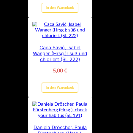
In den Warenkorb
Caca Savić, Isabel
Wanger (Hrsg.): süß und
chloriert (SL 222)
5,00
€
In den Warenkorb
Daniela Dröscher, Paula