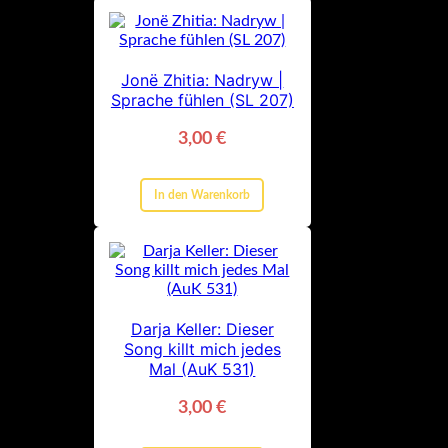
Jonë Zhitia: Nadryw |
Sprache fühlen (SL 207)
3,00
€
In den Warenkorb
Darja Keller: Dieser
Song killt mich jedes
Mal (AuK 531)
3,00
€