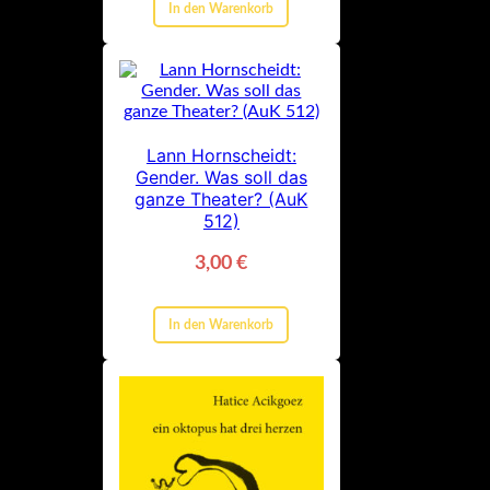
In den Warenkorb
Lann Hornscheidt:
Gender. Was soll das
ganze Theater? (AuK
512)
3,00
€
In den Warenkorb