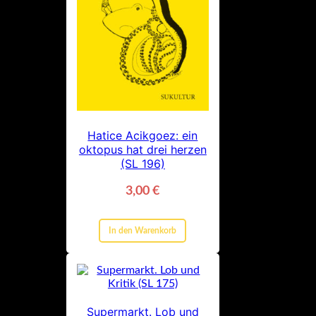
Hatice Acikgoez: ein
oktopus hat drei herzen
(SL 196)
3,00
€
In den Warenkorb
Supermarkt. Lob und