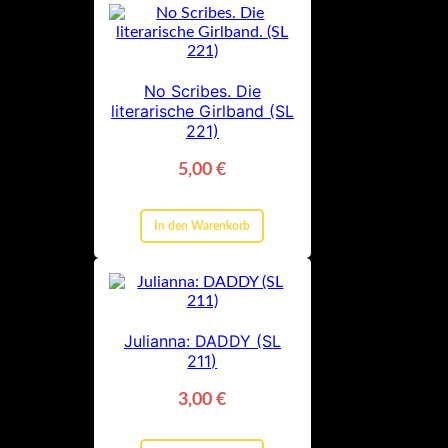
No Scribes. Die
literarische Girlband (SL
221)
5,00
€
In den Warenkorb
Julianna: DADDY (SL
211)
3,00
€