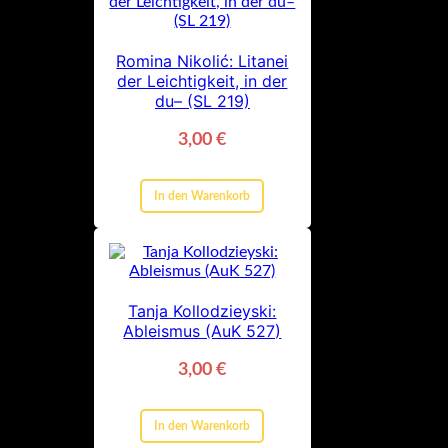
Romina Nikolić: Litanei
der Leichtigkeit, in der
du– (SL 219)
3,00
€
In den Warenkorb
Tanja Kollodzieyski:
Ableismus (AuK 527)
3,00
€
In den Warenkorb