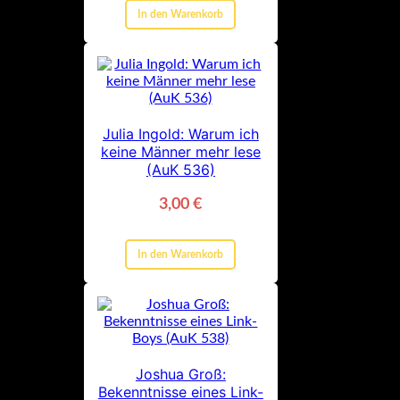
In den Warenkorb
Julia Ingold: Warum ich
keine Männer mehr lese
(AuK 536)
3,00
€
In den Warenkorb
Joshua Groß:
Bekenntnisse eines Link-