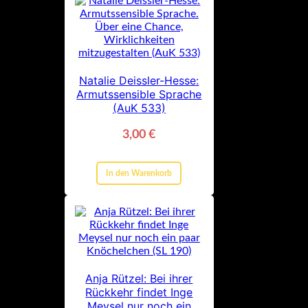
Natalie Deissler-Hesse:
Armutssensible Sprache
(AuK 533)
3,00
€
In den Warenkorb
Anja Rützel: Bei ihrer
Rückkehr findet Inge
Meysel nur noch ein