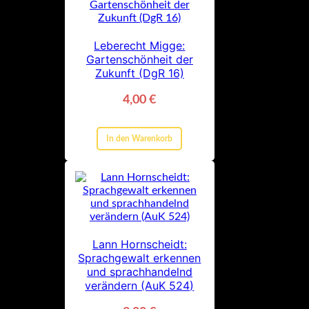
Leberecht Migge:
Gartenschönheit der
Zukunft (DgR 16)
4,00
€
In den Warenkorb
Lann Hornscheidt:
Sprachgewalt erkennen
und sprachhandelnd
verändern (AuK 524)