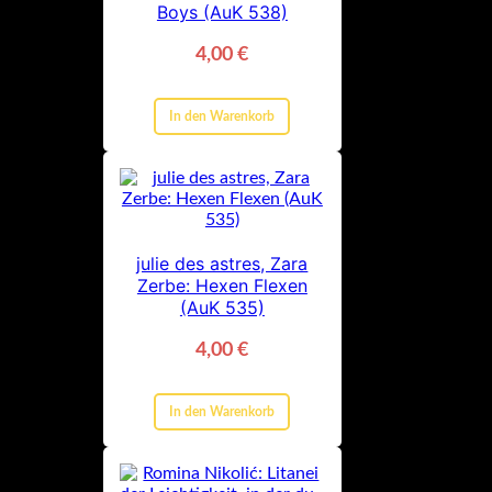
Boys (AuK 538)
4,00
€
In den Warenkorb
julie des astres, Zara
Zerbe: Hexen Flexen
(AuK 535)
4,00
€
In den Warenkorb