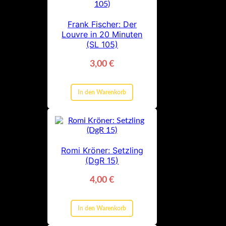
Frank Fischer: Der
Louvre in 20 Minuten
(SL 105)
3,00
€
In den Warenkorb
Romi Kröner: Setzling
(DgR 15)
4,00
€
In den Warenkorb