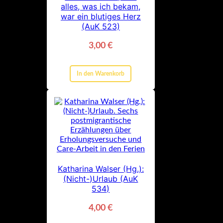
alles, was ich bekam,
war ein blutiges Herz
(AuK 523)
3,00
€
In den Warenkorb
Katharina Walser (Hg.):
(Nicht-)Urlaub (AuK
534)
4,00
€