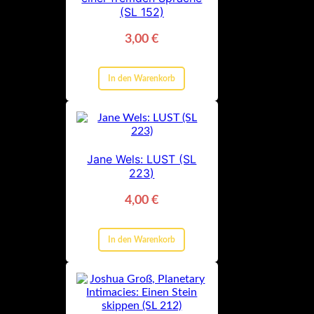
(SL 152)
3,00
€
In den Warenkorb
Jane Wels: LUST (SL
223)
4,00
€
In den Warenkorb