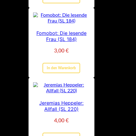
Fomobot: Die lesende
Frau (SL 184)
3,00
€
In den Warenkorb
Jeremias Heppeler:
Allfall (SL 220)
4,00
€