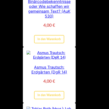
Binärcodebekenntnisse
oder Wie schaffen wir
gemeinsam Text? (AuK
530)
4,00
€
In den Warenkorb
Asmus Trautsch:
Erdgärten (DgR 14)
4,00
€
In den Warenkorb