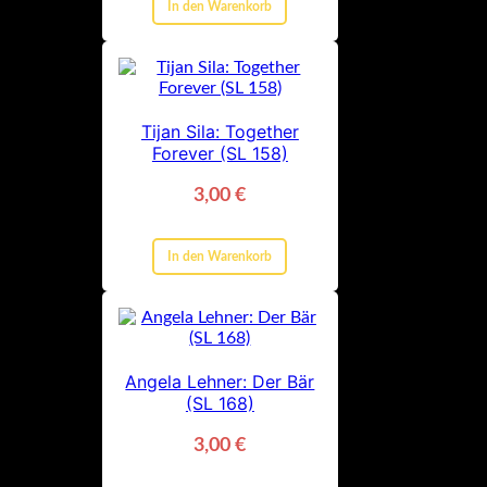
In den Warenkorb
Tijan Sila: Together
Forever (SL 158)
3,00
€
In den Warenkorb
Angela Lehner: Der Bär
(SL 168)
3,00
€