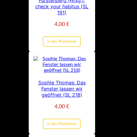
Fürstenberg (Hrsg.):
check your habitus (SL
191)
4,00
€
In den Warenkorb
Sophie Thomas: Das
Fenster lassen wir
geöffnet (SL 218)
4,00
€
In den Warenkorb