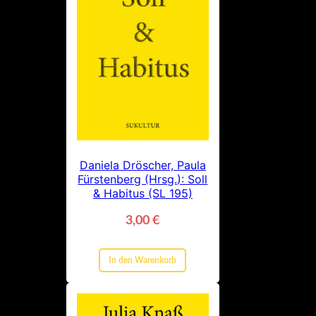
Daniela Dröscher, Paula
Fürstenberg (Hrsg.): Soll
& Habitus (SL 195)
3,00
€
In den Warenkorb