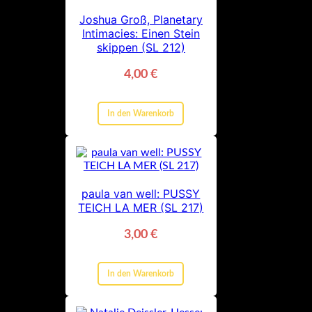
Joshua Groß, Planetary
Intimacies: Einen Stein
skippen (SL 212)
4,00
€
In den Warenkorb
paula van well: PUSSY
TEICH LA MER (SL 217)
3,00
€
In den Warenkorb