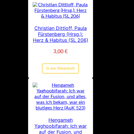
Christian Dittloff, Paula
Fürstenberg (Hrsg.):
Herz & Habitus (SL 206)
3,00
€
In den Warenkorb
Hengameh
Yaghoobifarah: Ich war
auf der Fusion, und