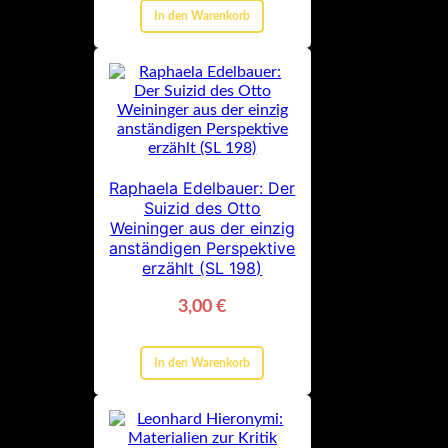
In den Warenkorb
Raphaela Edelbauer: Der
Suizid des Otto
Weininger aus der einzig
anständigen Perspektive
erzählt (SL 198)
3,00
€
In den Warenkorb