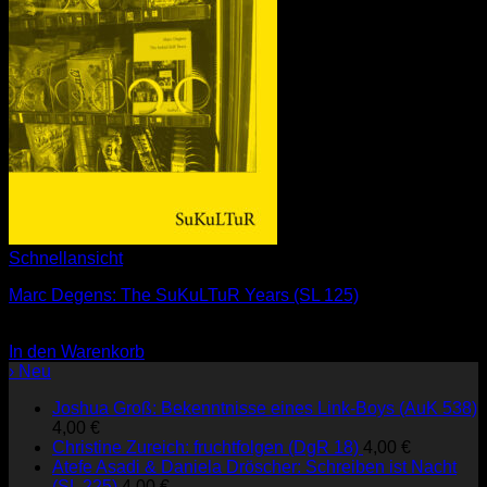
Schnellansicht
Marc Degens: The SuKuLTuR Years (SL 125)
2,00
€
In den Warenkorb
› Neu
Joshua Groß: Bekenntnisse eines Link-Boys (AuK 538)
4,00
€
Christine Zureich: fruchtfolgen (DgR 18)
4,00
€
Atefe Asadi & Daniela Dröscher: Schreiben ist Nacht
(SL 225)
4,00
€