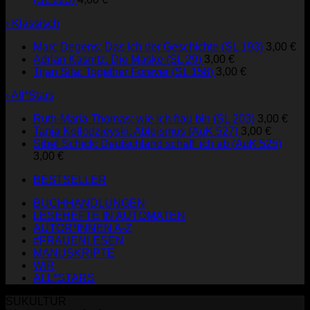
› Klassisch
Marc Degens: Das Ich der Geschichte (SL 193)
3,00
€
Adrian Kasnitz: Die Maske (SL 29)
3,00
€
Tijan Sila: Together Forever (SL 158)
3,00
€
› All*Stars
Ruth-Maria Thomas: wie ich frau bin (SL 203)
3,00
€
Tanja Kollodzieyski: Ableismus (AuK 527)
3,00
€
Sibel Schick: Deutschland schaff' ich ab (AuK 525)
3,00
€
BESTSELLER
BUCHHANDLUNGEN
LESEHEFTE IN AUTOMATEN
AUTOR*INNEN A-Z
#FRAUENLESEN
MANUSKRIPTE
WIR
ALL*STARS
SUKULTUR