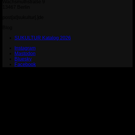
Wachsmuthstraße 9
13467 Berlin
post[at]sukultur[.]de
Blog
SUKULTUR Katalog 2026
Instagram
Mastodon
Bluesky
Facebook
P