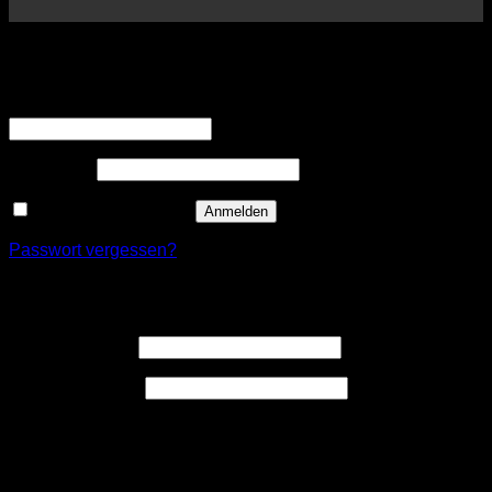
Anmelden
Erforderlich
Benutzername oder E-Mail-Adresse
*
Erforderlich
Passwort
*
Angemeldet bleiben
Anmelden
Passwort vergessen?
Registrieren
Erforderlich
Benutzername
*
Erforderlich
E-Mail-Adresse
*
Ein Link zum Erstellen eines neuen Passwort wird an deine
E-Mail-Adresse gesendet.