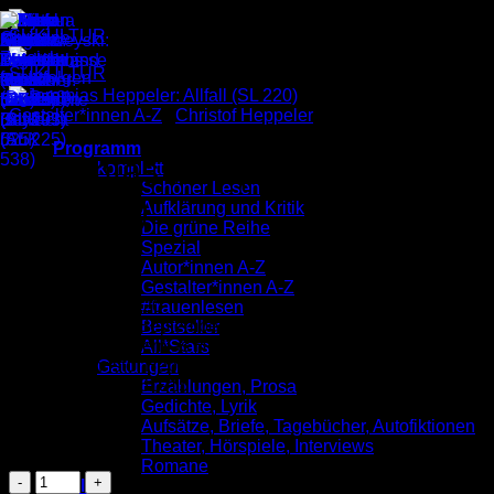
Zum
Inhalt
springen
Gestalter*innen A-Z
/
Christof Heppeler
Programm
Jeremias Heppeler: Allfall
komplett
Schöner Lesen
(SL 220)
Aufklärung und Kritik
Die grüne Reihe
Spezial
Autor*innen A-Z
4,00
€
Gestalter*innen A-Z
Schöner Lesen 220
#frauenlesen
Veröffentlicht im September 2025
Bestseller
Illustrationen: Jeremias Heppeler
All*Stars
Titelbild: Christof Heppeler
Gattungen
ISBN: 9783955661915
Erzählungen, Prosa
Preis: 4,00 €
Gedichte, Lyrik
Aufsätze, Briefe, Tagebücher, Autofiktionen
Vorrätig
Theater, Hörspiele, Interviews
Romane
Jeremias
Verlag