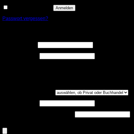
Angemeldet bleiben
Anmelden
Passwort vergessen?
Registrieren
Erforderlich
Benutzername
*
Erforderlich
E-Mail-Adresse
*
Ein Link zum Erstellen eines neuen Passwort wird an deine
E-Mail-Adresse gesendet.
Kundengruppe
(optional)
UST-ID
(optional)
Handelsregisternummer
(optional)
Dokumenten-Upload (PDF, max. 800kb)
(optional)