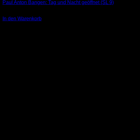
Paul Anton Bangen: Tag und Nacht geöffnet (SL 9)
3,00
€
In den Warenkorb