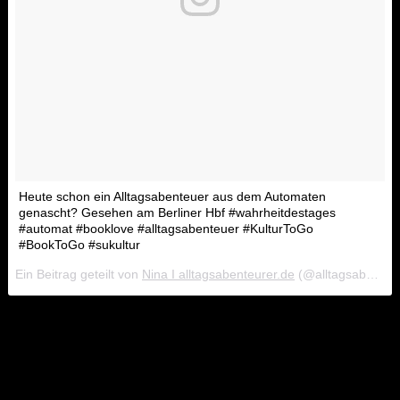
Heute schon ein Alltagsabenteuer aus dem Automaten
genascht? Gesehen am Berliner Hbf #wahrheitdestages
#automat #booklove #alltagsabenteuer #KulturToGo
#BookToGo #sukultur
Ein Beitrag geteilt von
Nina I alltagsabenteurer.de
(@alltagsabenteurer.de) am
Weitere Titel