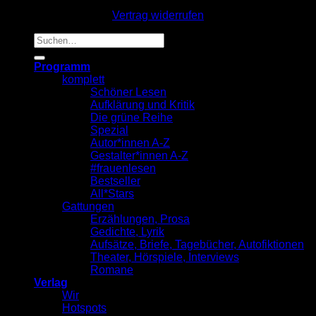
Vertrag widerrufen
Suche
nach:
Programm
komplett
Schöner Lesen
Aufklärung und Kritik
Die grüne Reihe
Spezial
Autor*innen A-Z
Gestalter*innen A-Z
#frauenlesen
Bestseller
All*Stars
Gattungen
Erzählungen, Prosa
Gedichte, Lyrik
Aufsätze, Briefe, Tagebücher, Autofiktionen
Theater, Hörspiele, Interviews
Romane
Verlag
Wir
Hotspots