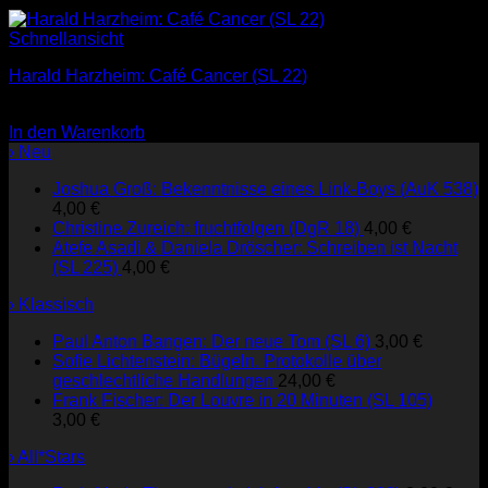
Schnellansicht
Harald Harzheim: Café Cancer (SL 22)
1,00
€
In den Warenkorb
› Neu
Joshua Groß: Bekenntnisse eines Link-Boys (AuK 538)
4,00
€
Christine Zureich: fruchtfolgen (DgR 18)
4,00
€
Atefe Asadi & Daniela Dröscher: Schreiben ist Nacht
(SL 225)
4,00
€
› Klassisch
Paul Anton Bangen: Der neue Tom (SL 6)
3,00
€
Sofie Lichtenstein: Bügeln. Protokolle über
geschlechtliche Handlungen
24,00
€
Frank Fischer: Der Louvre in 20 Minuten (SL 105)
3,00
€
› All*Stars