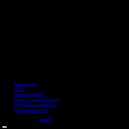
G
Impressum
AGB
Widerrufsrecht
Datenschutzerklärung
Versand & Lieferung
Zahlungsweisen
Copyright 2026 ©
alle3