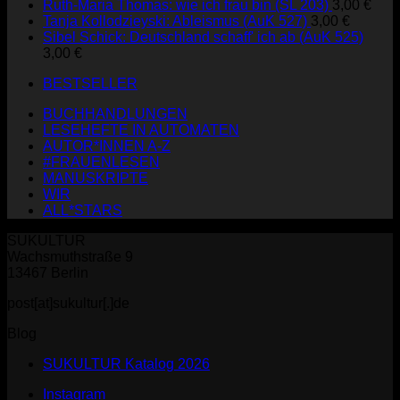
Ruth-Maria Thomas: wie ich frau bin (SL 203)
3,00
€
Tanja Kollodzieyski: Ableismus (AuK 527)
3,00
€
Sibel Schick: Deutschland schaff' ich ab (AuK 525)
3,00
€
BESTSELLER
BUCHHANDLUNGEN
LESEHEFTE IN AUTOMATEN
AUTOR*INNEN A-Z
#FRAUENLESEN
MANUSKRIPTE
WIR
ALL*STARS
SUKULTUR
Wachsmuthstraße 9
13467 Berlin
post[at]sukultur[.]de
Blog
SUKULTUR Katalog 2026
Instagram