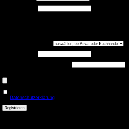
Erforderlich
E-Mail-Adresse
*
Ein Link zum Erstellen eines neuen Passwort wird an deine
E-Mail-Adresse gesendet.
Kundengruppe
(optional)
UST-ID
(optional)
Handelsregisternummer
(optional)
Dokumenten-Upload (PDF, max. 800kb)
(optional)
Ja, ich möchte ein Kundenkonto eröffnen und akzeptiere
Erforderlich
die
Datenschutzerklärung
.
*
Registrieren