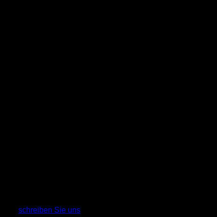
Sollten
Sie Interesse haben,
Ihren Vendingautomaten mit
unseren Leseheften auszustatten,
schreiben Sie uns