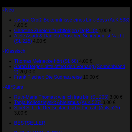
› Neu
Joshua Groß: Bekenntnisse eines Link-Boys (AuK 538)
4,00
€
Christine Zureich: fruchtfolgen (DgR 18)
4,00
€
Atefe Asadi & Daniela Dröscher: Schreiben ist Nacht
(SL 225)
4,00
€
› Klassisch
Thomas Meinecke hört (SL 68)
4,00
€
Sarah Berger: bitte öffnet den Vorhang (Sonnenbrand
2)
20,00
€
Frank Fischer: Die Südharzreise
10,00
€
› All*Stars
Ruth-Maria Thomas: wie ich frau bin (SL 203)
3,00
€
Tanja Kollodzieyski: Ableismus (AuK 527)
3,00
€
Sibel Schick: Deutschland schaff' ich ab (AuK 525)
3,00
€
BESTSELLER