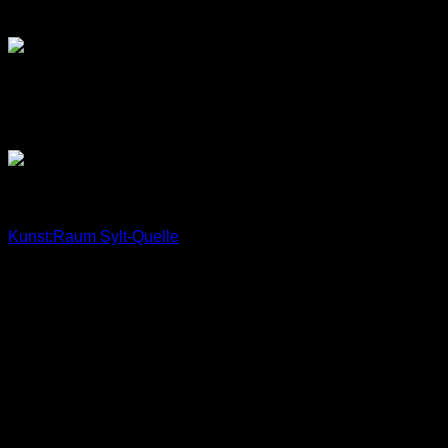
Derzeitige Automaten-Standorte
(ohne Gewähr):
Berlin
Alexanderplatz (U-Bahnhaltestelle U8, unterirdisch)
Rantum/Sylt
Kunst:Raum Sylt-Quelle
, Hafenstraße 1, 25980
Rantum/Sylt