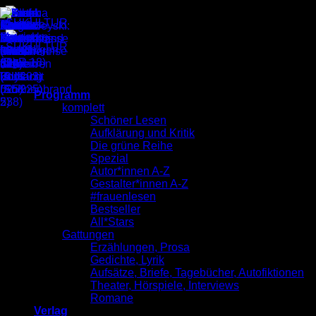
Zum
Inhalt
springen
Programm
komplett
Schöner Lesen
Aufklärung und Kritik
Die grüne Reihe
Spezial
Autor*innen A-Z
Gestalter*innen A-Z
#frauenlesen
Bestseller
All*Stars
Gattungen
Erzählungen, Prosa
Gedichte, Lyrik
Aufsätze, Briefe, Tagebücher, Autofiktionen
Theater, Hörspiele, Interviews
Romane
Verlag