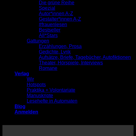
Die grüne Reihe
Spezial
Autor*innen A-Z
Gestalter*innen A-Z
#frauenlesen
Bestseller
All*Stars
Gattungen
Erzählungen, Prosa
Gedichte, Lyrik
Aufsätze, Briefe, Tagebücher, Autofiktionen
Theater, Hörspiele, Interviews
Romane
Verlag
Wir
Hotspots
Praktika + Volontariate
Manuskripte
Lesehefte in Automaten
Blog
Anmelden