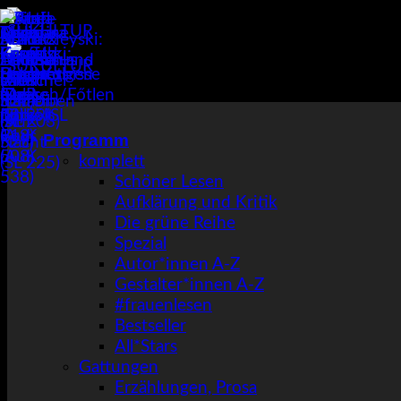
Zum
Inhalt
springen
Programm
komplett
Schöner Lesen
Aufklärung und Kritik
Die grüne Reihe
Spezial
Autor*innen A-Z
Gestalter*innen A-Z
#frauenlesen
Bestseller
All*Stars
Gattungen
Erzählungen, Prosa