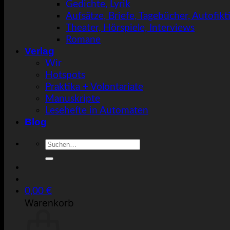
Gedichte, Lyrik
Aufsätze, Briefe, Tagebücher, Autofik
Theater, Hörspiele, Interviews
Romane
Verlag
Wir
Hotspots
Praktika + Volontariate
Manuskripte
Lesehefte in Automaten
Blog
Suche
nach:
0,00
€
Warenkorb