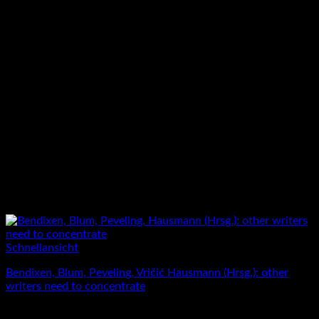
Schnellansicht
Bendixen, Blum, Peveling, Vričić Hausmann (Hrsg.): other
writers need to concentrate
24,00
€