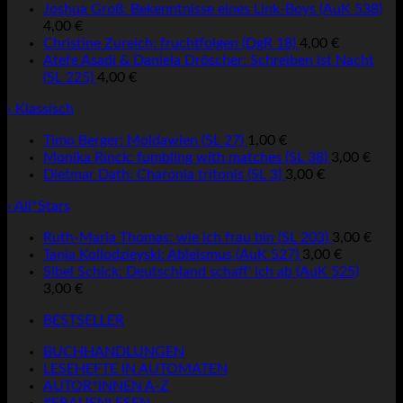
Joshua Groß: Bekenntnisse eines Link-Boys (AuK 538)
4,00
€
Christine Zureich: fruchtfolgen (DgR 18)
4,00
€
Atefe Asadi & Daniela Dröscher: Schreiben ist Nacht
(SL 225)
4,00
€
› Klassisch
Timo Berger: Moldawien (SL 27)
1,00
€
Monika Rinck: fumbling with matches (SL 38)
3,00
€
Dietmar Dath: Charonia tritonis (SL 3)
3,00
€
› All*Stars
Ruth-Maria Thomas: wie ich frau bin (SL 203)
3,00
€
Tanja Kollodzieyski: Ableismus (AuK 527)
3,00
€
Sibel Schick: Deutschland schaff' ich ab (AuK 525)
3,00
€
BESTSELLER
BUCHHANDLUNGEN
LESEHEFTE IN AUTOMATEN
AUTOR*INNEN A-Z