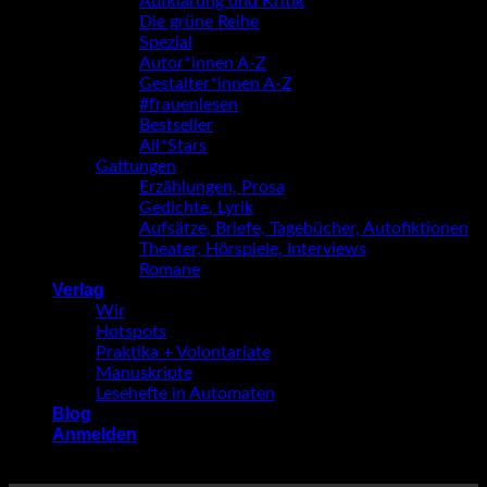
Aufklärung und Kritik
Die grüne Reihe
Spezial
Autor*innen A-Z
Gestalter*innen A-Z
#frauenlesen
Bestseller
All*Stars
Gattungen
Erzählungen, Prosa
Gedichte, Lyrik
Aufsätze, Briefe, Tagebücher, Autofiktionen
Theater, Hörspiele, Interviews
Romane
Verlag
Wir
Hotspots
Praktika + Volontariate
Manuskripte
Lesehefte in Automaten
Blog
Anmelden