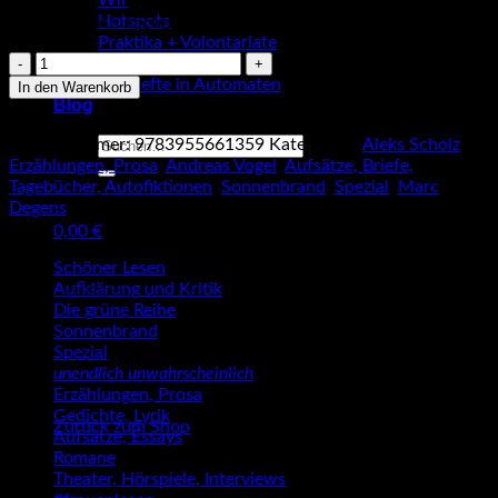
Wir
Hotspots
Vorrätig (kann nachbestellt werden)
Praktika + Volontariate
Aleks
Manuskripte
Scholz:
Lesehefte in Automaten
In den Warenkorb
Badetagebuch
Blog
(Sonnenbrand
Suche
Artikelnummer:
9783955661359
Kategorien:
Aleks Scholz
,
3)
nach:
Erzählungen, Prosa
,
Andreas Vogel
,
Aufsätze, Briefe,
Menge
Tagebücher, Autofiktionen
,
Sonnenbrand
,
Spezial
,
Marc
Degens
0,00
€
Warenkorb
Schöner Lesen
Aufklärung und Kritik
Die grüne Reihe
Sonnenbrand
Spezial
unendlich unwahrscheinlich
Es befinden sich keine Produkte im Warenkorb.
Erzählungen, Prosa
Gedichte, Lyrik
Zurück zum Shop
Aufsätze, Essays
Romane
Theater, Hörspiele, Interviews