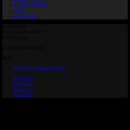
#FRAUENLESEN
MANUSKRIPTE
WIR
ALL*STARS
SUKULTUR
Wachsmuthstraße 9
13467 Berlin
post[at]sukultur[.]de
Blog
SUKULTUR Katalog 2026
Instagram
Mastodon
Bluesky
Facebook
P