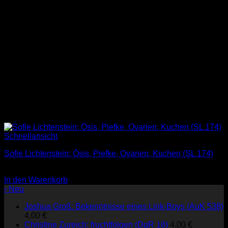
Schnellansicht
Sofie Lichtenstein: Ösis, Piefke, Ovarien, Kuchen (SL 174)
2,00
€
In den Warenkorb
› Neu
Joshua Groß: Bekenntnisse eines Link-Boys (AuK 538)
4,00
€
Christine Zureich: fruchtfolgen (DgR 18)
4,00
€