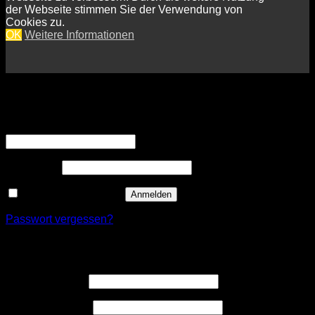
der Webseite stimmen Sie der Verwendung von
Cookies zu.
OK
Weitere Informationen
Anmelden
Erforderlich
Benutzername oder E-Mail-Adresse
*
Erforderlich
Passwort
*
Angemeldet bleiben
Anmelden
Passwort vergessen?
Registrieren
Erforderlich
Benutzername
*
Erforderlich
E-Mail-Adresse
*