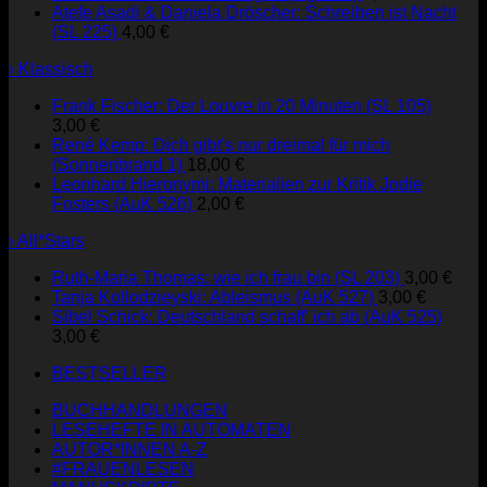
Atefe Asadi & Daniela Dröscher: Schreiben ist Nacht
(SL 225)
4,00
€
› Klassisch
Frank Fischer: Der Louvre in 20 Minuten (SL 105)
3,00
€
René Kemp: Dich gibt's nur dreimal für mich
(Sonnenbrand 1)
18,00
€
Leonhard Hieronymi: Materialien zur Kritik Jodie
Fosters (AuK 526)
2,00
€
› All*Stars
Ruth-Maria Thomas: wie ich frau bin (SL 203)
3,00
€
Tanja Kollodzieyski: Ableismus (AuK 527)
3,00
€
Sibel Schick: Deutschland schaff' ich ab (AuK 525)
3,00
€
BESTSELLER
BUCHHANDLUNGEN
LESEHEFTE IN AUTOMATEN
AUTOR*INNEN A-Z
#FRAUENLESEN