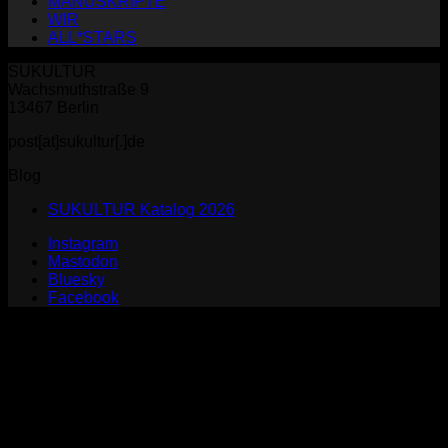
MANUSKRIPTE
WIR
ALL*STARS
SUKULTUR
Wachsmuthstraße 9
13467 Berlin
post[at]sukultur[.]de
Blog
SUKULTUR Katalog 2026
Instagram
Mastodon
Bluesky
Facebook
P