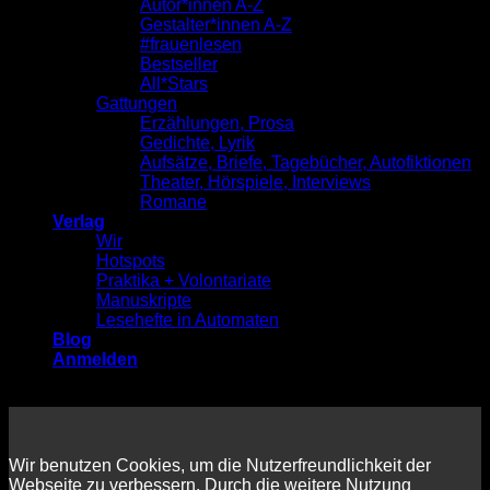
Autor*innen A-Z
Gestalter*innen A-Z
#frauenlesen
Bestseller
All*Stars
Gattungen
Erzählungen, Prosa
Gedichte, Lyrik
Aufsätze, Briefe, Tagebücher, Autofiktionen
Theater, Hörspiele, Interviews
Romane
Verlag
Wir
Hotspots
Praktika + Volontariate
Manuskripte
Lesehefte in Automaten
Blog
Anmelden
Wir benutzen Cookies, um die Nutzerfreundlichkeit der
Webseite zu verbessern. Durch die weitere Nutzung