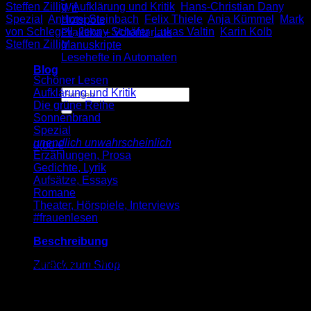
Steffen Zillig
,
Aufklärung und Kritik
,
Hans-Christian Dany
,
Wir
Spezial
,
Andrzej Steinbach
,
Felix Thiele
,
Anja Kümmel
,
Mark
Hotspots
von Schlegell
,
Jenny Schäfer
,
Lukas Valtin
,
Karin Kolb
,
Praktika + Volontariate
Steffen Zillig
Manuskripte
Lesehefte in Automaten
Blog
Schöner Lesen
Aufklärung und Kritik
Suche
Die grüne Reihe
nach:
Sonnenbrand
Spezial
unendlich unwahrscheinlich
0,00
€
Erzählungen, Prosa
Warenkorb
Gedichte, Lyrik
Aufsätze, Essays
Romane
Theater, Hörspiele, Interviews
#frauenlesen
Beschreibung
Es befinden sich keine Produkte im Warenkorb.
Die Reihe
unendlich unwahrscheinlich
erscheint anlässlich
Zurück zum Shop
des 50-jährigen Jubiläums des Instituts für moderne Kunst
Nürnberg.