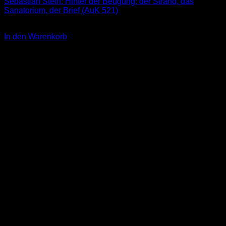
Sebastian Stein: Hinter der Beugung: der Strand, das
Sanatorium, der Brief (AuK 521)
3,00
€
In den Warenkorb