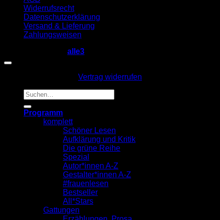
Widerrufsrecht
Datenschutzerklärung
Versand & Lieferung
Zahlungsweisen
Copyright 2026 ©
alle3
Vertrag widerrufen
Suche
nach:
Programm
komplett
Schöner Lesen
Aufklärung und Kritik
Die grüne Reihe
Spezial
Autor*innen A-Z
Gestalter*innen A-Z
#frauenlesen
Bestseller
All*Stars
Gattungen
Erzählungen, Prosa