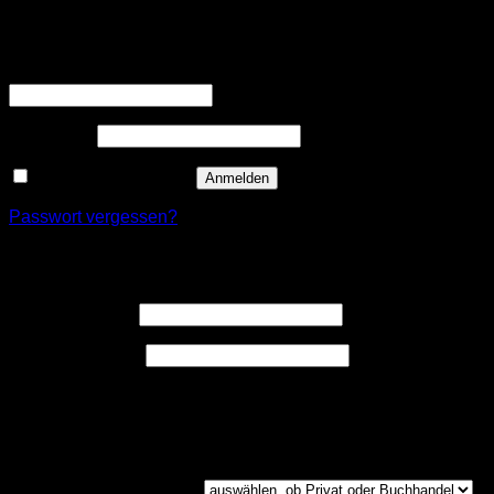
Anmelden
Erforderlich
Benutzername oder E-Mail-Adresse
*
Erforderlich
Passwort
*
Angemeldet bleiben
Anmelden
Passwort vergessen?
Registrieren
Erforderlich
Benutzername
*
Erforderlich
E-Mail-Adresse
*
Ein Link zum Erstellen eines neuen Passwort wird an deine
E-Mail-Adresse gesendet.
Kundengruppe
(optional)