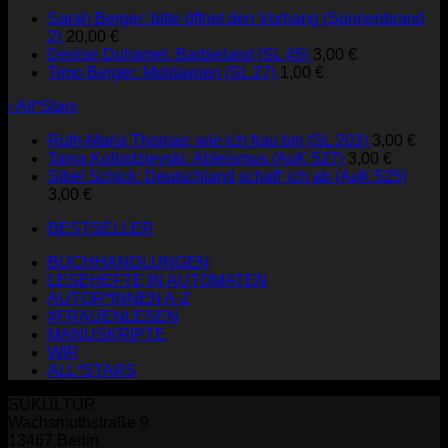
Sarah Berger: bitte öffnet den Vorhang (Sonnenbrand
2)
20,00
€
Denise Duhamel: Barbieland (SL 45)
3,00
€
Timo Berger: Moldawien (SL 27)
1,00
€
› All*Stars
Ruth-Maria Thomas: wie ich frau bin (SL 203)
3,00
€
Tanja Kollodzieyski: Ableismus (AuK 527)
3,00
€
Sibel Schick: Deutschland schaff' ich ab (AuK 525)
3,00
€
BESTSELLER
BUCHHANDLUNGEN
LESEHEFTE IN AUTOMATEN
AUTOR*INNEN A-Z
#FRAUENLESEN
MANUSKRIPTE
WIR
ALL*STARS
SUKULTUR
Wachsmuthstraße 9
13467 Berlin