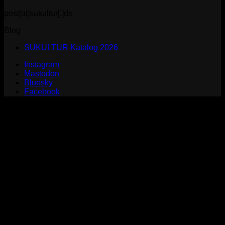
post[at]sukultur[.]de
Blog
SUKULTUR Katalog 2026
Instagram
Mastodon
Bluesky
Facebook
P
S