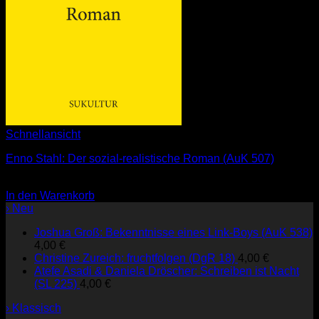
Schnellansicht
Enno Stahl: Der sozial-realistische Roman (AuK 507)
3,00
€
In den Warenkorb
› Neu
Joshua Groß: Bekenntnisse eines Link-Boys (AuK 538)
4,00
€
Christine Zureich: fruchtfolgen (DgR 18)
4,00
€
Atefe Asadi & Daniela Dröscher: Schreiben ist Nacht
(SL 225)
4,00
€
› Klassisch