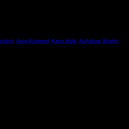
inlich
,
Anja Kümmel
,
Karin Kolb
,
Aufsätze, Briefe,