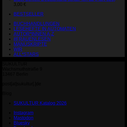
3,00
€
BESTSELLER
BUCHHANDLUNGEN
LESEHEFTE IN AUTOMATEN
AUTOR*INNEN A-Z
#FRAUENLESEN
MANUSKRIPTE
WIR
ALL*STARS
SUKULTUR
Wachsmuthstraße 9
13467 Berlin
post[at]sukultur[.]de
Blog
SUKULTUR Katalog 2026
Instagram
Mastodon
Bluesky