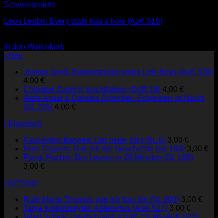
Schnellansicht
Leon Leube: Every state has a hole (AuK 515)
4,00
€
In den Warenkorb
› Neu
Joshua Groß: Bekenntnisse eines Link-Boys (AuK 538)
4,00
€
Christine Zureich: fruchtfolgen (DgR 18)
4,00
€
Atefe Asadi & Daniela Dröscher: Schreiben ist Nacht
(SL 225)
4,00
€
› Klassisch
Paul Anton Bangen: Der neue Tom (SL 6)
3,00
€
Marc Degens: Das Ich der Geschichte (SL 193)
3,00
€
Frank Fischer: Der Louvre in 20 Minuten (SL 105)
3,00
€
› All*Stars
Ruth-Maria Thomas: wie ich frau bin (SL 203)
3,00
€
Tanja Kollodzieyski: Ableismus (AuK 527)
3,00
€
Sibel Schick: Deutschland schaff' ich ab (AuK 525)