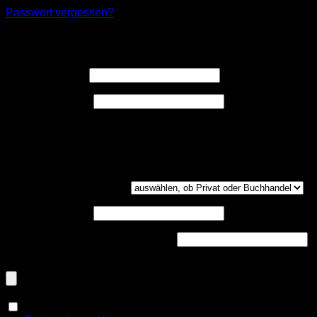
Passwort vergessen?
Registrieren
Erforderlich
Benutzername
*
Erforderlich
E-Mail-Adresse
*
Ein Link zum Erstellen eines neuen Passwort wird an deine
E-Mail-Adresse gesendet.
Kundengruppe
(optional)
UST-ID
(optional)
Handelsregisternummer
(optional)
Dokumenten-Upload (PDF, max. 800kb)
(optional)
Ja, ich möchte ein Kundenkonto eröffnen und akzeptiere