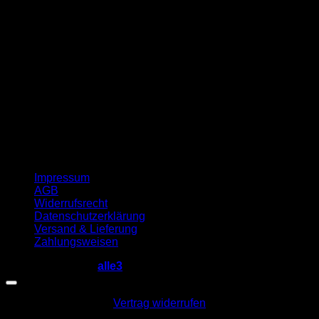
G
Impressum
AGB
Widerrufsrecht
Datenschutzerklärung
Versand & Lieferung
Zahlungsweisen
Copyright 2026 ©
alle3
Vertrag widerrufen