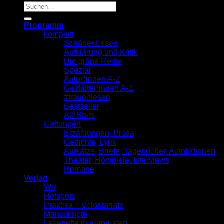
Suche
nach:
Programm
komplett
Schöner Lesen
Aufklärung und Kritik
Die grüne Reihe
Spezial
Autor*innen A-Z
Gestalter*innen A-Z
#frauenlesen
Bestseller
All*Stars
Gattungen
Erzählungen, Prosa
Gedichte, Lyrik
Aufsätze, Briefe, Tagebücher, Autofiktionen
Theater, Hörspiele, Interviews
Romane
Verlag
Wir
Hotspots
Praktika + Volontariate
Manuskripte
Lesehefte in Automaten