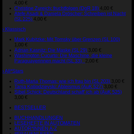
4,00
€
Christine Zureich: fruchtfolgen (DgR 18)
4,00
€
Atefe Asadi & Daniela Dröscher: Schreiben ist Nacht
(SL 225)
4,00
€
› Klassisch
Mark Kubitzke: Mit Tomsky über Grenzen (SL 100)
1,00
€
Adrian Kasnitz: Die Maske (SL 29)
3,00
€
Washington Cucurto: Die Maschine, die kleine
Paraguayerinnen macht (SL 33)
2,00
€
› All*Stars
Ruth-Maria Thomas: wie ich frau bin (SL 203)
3,00
€
Tanja Kollodzieyski: Ableismus (AuK 527)
3,00
€
Sibel Schick: Deutschland schaff' ich ab (AuK 525)
3,00
€
BESTSELLER
BUCHHANDLUNGEN
LESEHEFTE IN AUTOMATEN
AUTOR*INNEN A-Z
#FRAUENLESEN