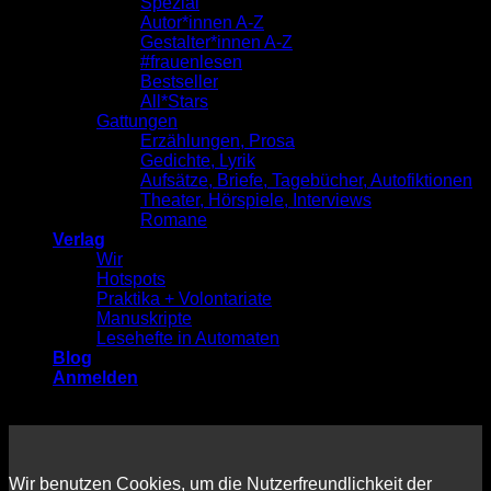
Spezial
Autor*innen A-Z
Gestalter*innen A-Z
#frauenlesen
Bestseller
All*Stars
Gattungen
Erzählungen, Prosa
Gedichte, Lyrik
Aufsätze, Briefe, Tagebücher, Autofiktionen
Theater, Hörspiele, Interviews
Romane
Verlag
Wir
Hotspots
Praktika + Volontariate
Manuskripte
Lesehefte in Automaten
Blog
Anmelden
Wir benutzen Cookies, um die Nutzerfreundlichkeit der