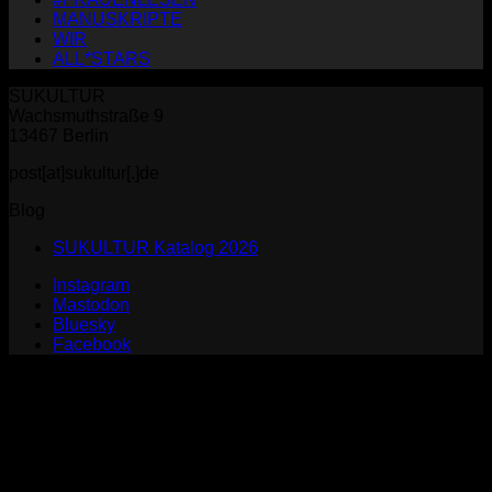
MANUSKRIPTE
WIR
ALL*STARS
SUKULTUR
Wachsmuthstraße 9
13467 Berlin
post[at]sukultur[.]de
Blog
SUKULTUR Katalog 2026
Instagram
Mastodon
Bluesky
Facebook
P