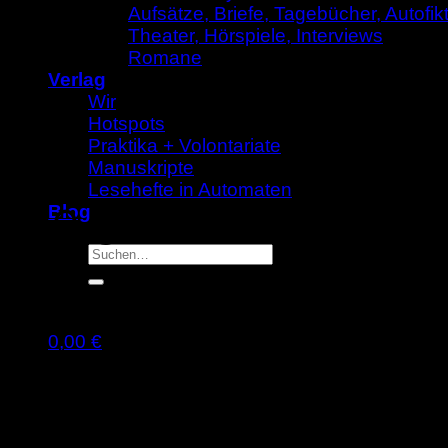
Aufsätze, Briefe, Tagebücher, Autofik
Theater, Hörspiele, Interviews
Romane
Verlag
Wir
Hotspots
Praktika + Volontariate
Manuskripte
Lesehefte in Automaten
Die grüne Reihe
Blog
Suche
nach:
0,00
€
Warenkorb
Die grüne Reihe
Nach
Alle 18 Ergebnisse werden angezeigt