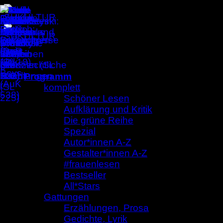
Zum
Inhalt
springen
Programm
komplett
Schöner Lesen
Aufklärung und Kritik
Die grüne Reihe
Spezial
Autor*innen A-Z
Gestalter*innen A-Z
#frauenlesen
Bestseller
All*Stars
Gattungen
Erzählungen, Prosa
Gedichte, Lyrik