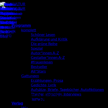
Zum
Inhalt
springen
Programm
komplett
Schöner Lesen
Aufklärung und Kritik
Die grüne Reihe
Spezial
Autor*innen A-Z
Gestalter*innen A-Z
#frauenlesen
Bestseller
All*Stars
Gattungen
Erzählungen, Prosa
Gedichte, Lyrik
Aufsätze, Briefe, Tagebücher, Autofiktionen
Theater, Hörspiele, Interviews
AUFSÄTZE,
Romane
Verlag