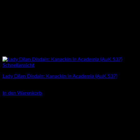
Schnellansicht
Lady Dîlan Disdain: Kanackin in Academia (AuK 537)
3,00
€
In den Warenkorb