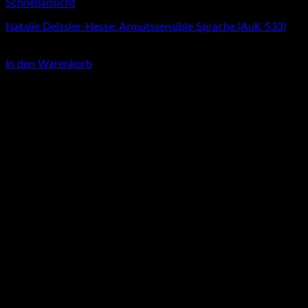
Schnellansicht
Natalie Deissler-Hesse: Armutssensible Sprache (AuK 533)
3,00
€
In den Warenkorb