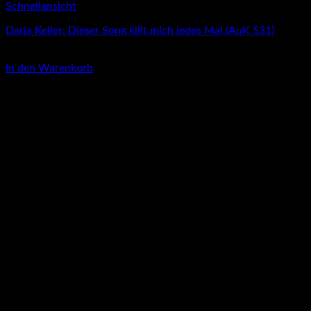
Schnellansicht
Darja Keller: Dieser Song killt mich jedes Mal (AuK 531)
3,00
€
In den Warenkorb