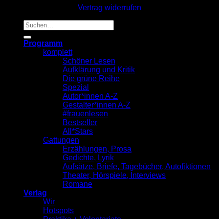
Vertrag widerrufen
Suche
nach:
Programm
komplett
Schöner Lesen
Aufklärung und Kritik
Die grüne Reihe
Spezial
Autor*innen A-Z
Gestalter*innen A-Z
#frauenlesen
Bestseller
All*Stars
Gattungen
Erzählungen, Prosa
Gedichte, Lyrik
Aufsätze, Briefe, Tagebücher, Autofiktionen
Theater, Hörspiele, Interviews
Romane
Verlag
Wir
Hotspots