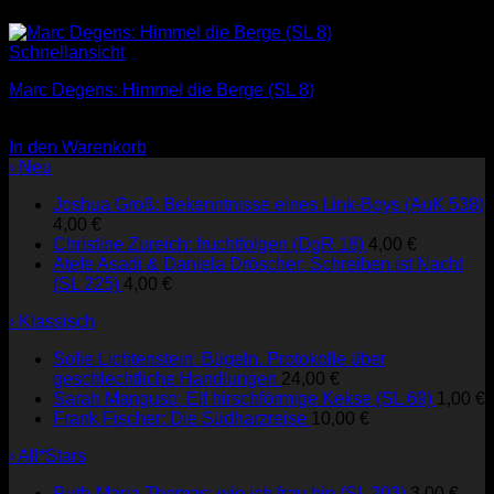
Schnellansicht
Marc Degens: Himmel die Berge (SL 8)
3,00
€
In den Warenkorb
› Neu
Joshua Groß: Bekenntnisse eines Link-Boys (AuK 538)
4,00
€
Christine Zureich: fruchtfolgen (DgR 18)
4,00
€
Atefe Asadi & Daniela Dröscher: Schreiben ist Nacht
(SL 225)
4,00
€
› Klassisch
Sofie Lichtenstein: Bügeln. Protokolle über
geschlechtliche Handlungen
24,00
€
Sarah Manguso: Elf hirschförmige Kekse (SL 69)
1,00
€
Frank Fischer: Die Südharzreise
10,00
€
› All*Stars
Ruth-Maria Thomas: wie ich frau bin (SL 203)
3,00
€