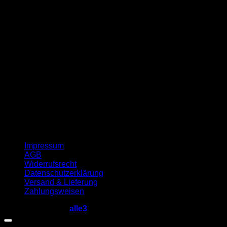
G
Impressum
AGB
Widerrufsrecht
Datenschutzerklärung
Versand & Lieferung
Zahlungsweisen
Copyright 2026 ©
alle3