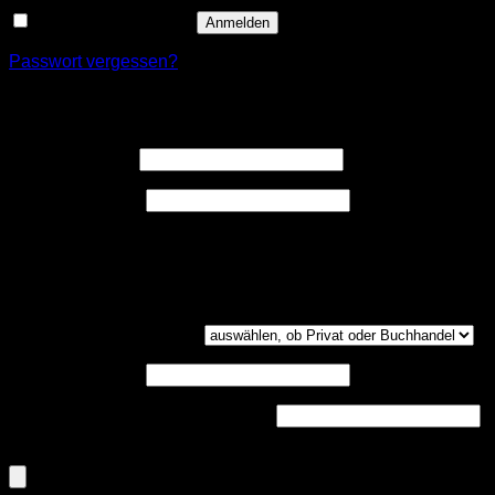
Angemeldet bleiben
Anmelden
Passwort vergessen?
Registrieren
Erforderlich
Benutzername
*
Erforderlich
E-Mail-Adresse
*
Ein Link zum Erstellen eines neuen Passwort wird an deine
E-Mail-Adresse gesendet.
Kundengruppe
(optional)
UST-ID
(optional)
Handelsregisternummer
(optional)
Dokumenten-Upload (PDF, max. 800kb)
(optional)