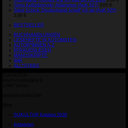
Tanja Kollodzieyski: Ableismus (AuK 527)
3,00
€
Sibel Schick: Deutschland schaff' ich ab (AuK 525)
3,00
€
BESTSELLER
BUCHHANDLUNGEN
LESEHEFTE IN AUTOMATEN
AUTOR*INNEN A-Z
#FRAUENLESEN
MANUSKRIPTE
WIR
ALL*STARS
SUKULTUR
Wachsmuthstraße 9
13467 Berlin
post[at]sukultur[.]de
Blog
SUKULTUR Katalog 2026
Instagram