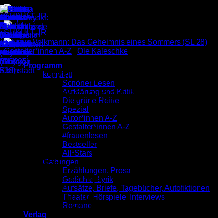
Zum
Inhalt
springen
Gestalter*innen A-Z
/
Ole Kaleschke
Programm
Linus Volkmann: Das
komplett
Schöner Lesen
Geheimnis eines Sommers
Aufklärung und Kritik
Die grüne Reihe
(SL 28)
Spezial
Autor*innen A-Z
Gestalter*innen A-Z
#frauenlesen
2,00
€
Bestseller
All*Stars
ein Drama
Gattungen
Erzählungen, Prosa
Gedichte, Lyrik
Illustriert von
Ole Kaleschke
Aufsätze, Briefe, Tagebücher, Autofiktionen
Schöner Lesen 28
Theater, Hörspiele, Interviews
Veröffentlicht im Juni 2004
Romane
ISBN: 9783937737324
Verlag