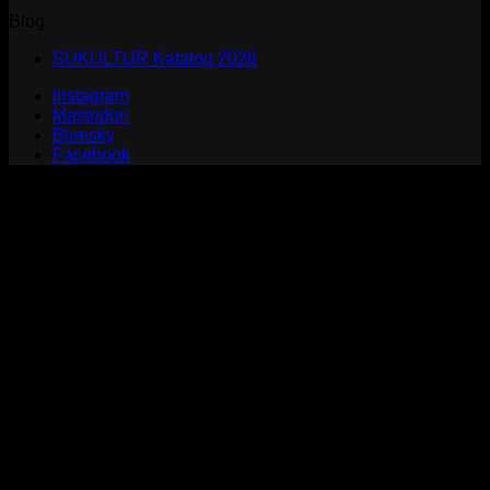
Blog
SUKULTUR Katalog 2026
Instagram
Mastodon
Bluesky
Facebook
P
S