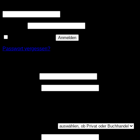
Erforderlich
Benutzername oder E-Mail-Adresse
*
Erforderlich
Passwort
*
Angemeldet bleiben
Anmelden
Passwort vergessen?
Registrieren
Erforderlich
Benutzername
*
Erforderlich
E-Mail-Adresse
*
Ein Link zum Erstellen eines neuen Passwort wird an deine
E-Mail-Adresse gesendet.
Kundengruppe
(optional)
UST-ID
(optional)