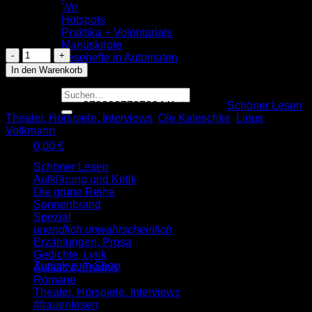
Preis: 2,00 €
Wir
Hotspots
Vorrätig
Praktika + Volontariate
Manuskripte
Linus
Lesehefte in Automaten
Volkmann:
Blog
In den Warenkorb
Das
Geheimnis
Suche
eines
Artikelnummer:
9783937737324
Kategorien:
Schöner Lesen
,
nach:
Sommers
Theater, Hörspiele, Interviews
,
Ole Kaleschke
,
Linus
(SL
Volkmann
28)
0,00
€
Menge
Warenkorb
Schöner Lesen
Aufklärung und Kritik
Die grüne Reihe
Sonnenbrand
Spezial
unendlich unwahrscheinlich
Erzählungen, Prosa
Es befinden sich keine Produkte im Warenkorb.
Gedichte, Lyrik
Zurück zum Shop
Aufsätze, Essays
Romane
Theater, Hörspiele, Interviews
#frauenlesen