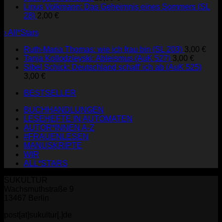
Linus Volkmann: Das Geheimnis eines Sommers (SL
28)
2,00
€
› All*Stars
Ruth-Maria Thomas: wie ich frau bin (SL 203)
3,00
€
Tanja Kollodzieyski: Ableismus (AuK 527)
3,00
€
Sibel Schick: Deutschland schaff' ich ab (AuK 525)
3,00
€
BESTSELLER
BUCHHANDLUNGEN
LESEHEFTE IN AUTOMATEN
AUTOR*INNEN A-Z
#FRAUENLESEN
MANUSKRIPTE
WIR
ALL*STARS
SUKULTUR
Wachsmuthstraße 9
13467 Berlin
post[at]sukultur[.]de