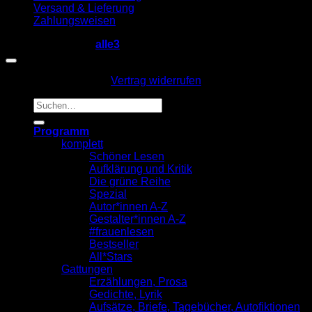
Versand & Lieferung
Zahlungsweisen
Copyright 2026 ©
alle3
Vertrag widerrufen
Suche
nach:
Programm
komplett
Schöner Lesen
Aufklärung und Kritik
Die grüne Reihe
Spezial
Autor*innen A-Z
Gestalter*innen A-Z
#frauenlesen
Bestseller
All*Stars
Gattungen
Erzählungen, Prosa
Gedichte, Lyrik
Aufsätze, Briefe, Tagebücher, Autofiktionen