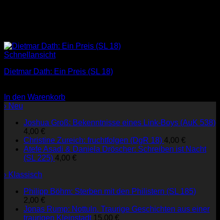
Schnellansicht
Dietmar Dath: Ein Preis (SL 18)
3,00
€
In den Warenkorb
› Neu
Joshua Groß: Bekenntnisse eines Link-Boys (AuK 538)
4,00
€
Christine Zureich: fruchtfolgen (DgR 18)
4,00
€
Atefe Asadi & Daniela Dröscher: Schreiben ist Nacht
(SL 225)
4,00
€
› Klassisch
Philipp Böhm: Sterben mit den Philistern (SL 185)
2,00
€
Jonas Rump: Nottuln. Traurige Geschichten aus einer
traurigen Kleinstadt
15,00
€