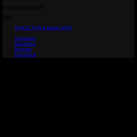
post[at]sukultur[.]de
Blog
SUKULTUR Katalog 2026
Instagram
Mastodon
Bluesky
Facebook
P
S