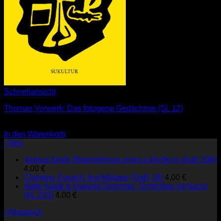
Schnellansicht
Thomas Vorwerk: Das fotogene Gedächtnis (SL 12)
3,00
€
In den Warenkorb
› Neu
Joshua Groß: Bekenntnisse eines Link-Boys (AuK 538)
4,00
€
Christine Zureich: fruchtfolgen (DgR 18)
4,00
€
Atefe Asadi & Daniela Dröscher: Schreiben ist Nacht
(SL 225)
4,00
€
› Klassisch