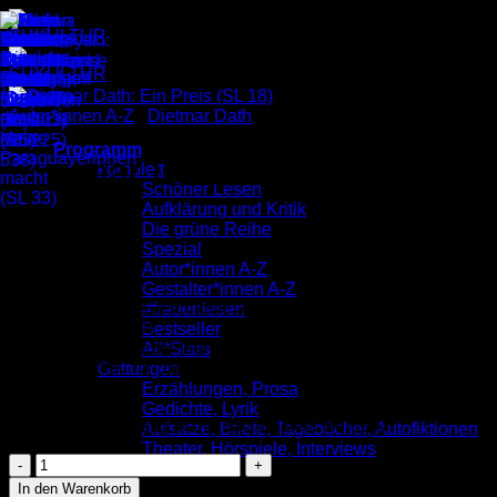
Zum
Inhalt
springen
Autor*innen A-Z
/
Dietmar Dath
Programm
Dietmar Dath: Ein Preis (SL
komplett
Schöner Lesen
18)
Aufklärung und Kritik
Die grüne Reihe
Spezial
Autor*innen A-Z
3,00
€
Gestalter*innen A-Z
Halbvergessene Geschichte aus der Wahrheit
#frauenlesen
Schöner Lesen 18
Bestseller
Erschienen im Dezember 2003
All*Stars
ISBN: 9783937737188
Gattungen
Preis: 3,00 €
Erzählungen, Prosa
Gedichte, Lyrik
Nur noch 18 vorrätig (kann nachbestellt werden)
Aufsätze, Briefe, Tagebücher, Autofiktionen
Theater, Hörspiele, Interviews
Dietmar
Romane
Dath:
Verlag
In den Warenkorb