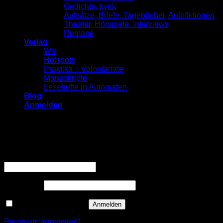
Gedichte, Lyrik
Aufsätze, Briefe, Tagebücher, Autofiktionen
Theater, Hörspiele, Interviews
Romane
Verlag
Wir
Hotspots
Praktika + Volontariate
Manuskripte
Lesehefte in Automaten
Blog
Anmelden
Anmelden
Erforderlich
Benutzername oder E-Mail-Adresse
*
Erforderlich
Passwort
*
Angemeldet bleiben
Anmelden
Passwort vergessen?