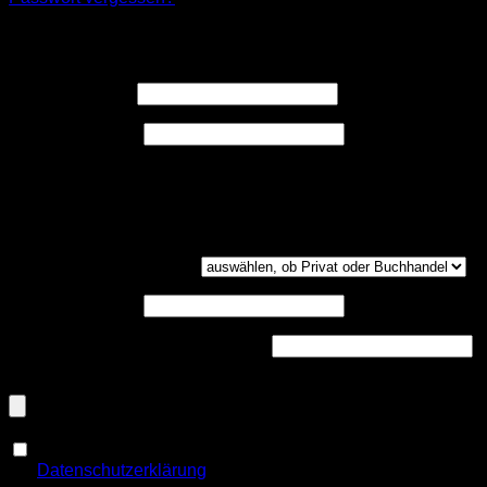
Registrieren
Erforderlich
Benutzername
*
Erforderlich
E-Mail-Adresse
*
Ein Link zum Erstellen eines neuen Passwort wird an deine
E-Mail-Adresse gesendet.
Kundengruppe
(optional)
UST-ID
(optional)
Handelsregisternummer
(optional)
Dokumenten-Upload (PDF, max. 800kb)
(optional)
Ja, ich möchte ein Kundenkonto eröffnen und akzeptiere
Erforderlich
die
Datenschutzerklärung
.
*