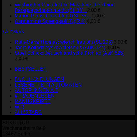
Washington Cucurto: Die Maschine, die kleine
Paraguayerinnen macht (SL 33)
2,00
€
Marion Pfaus: Unverblümt (SL 36)
1,00
€
Gärtnern mit Sprengstoff (DgR 2)
4,00
€
› All*Stars
Ruth-Maria Thomas: wie ich frau bin (SL 203)
3,00
€
Tanja Kollodzieyski: Ableismus (AuK 527)
3,00
€
Sibel Schick: Deutschland schaff' ich ab (AuK 525)
3,00
€
BESTSELLER
BUCHHANDLUNGEN
LESEHEFTE IN AUTOMATEN
AUTOR*INNEN A-Z
#FRAUENLESEN
MANUSKRIPTE
WIR
ALL*STARS
SUKULTUR
Wachsmuthstraße 9
13467 Berlin