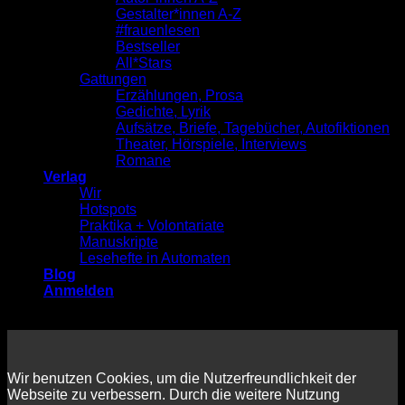
Gestalter*innen A-Z
#frauenlesen
Bestseller
All*Stars
Gattungen
Erzählungen, Prosa
Gedichte, Lyrik
Aufsätze, Briefe, Tagebücher, Autofiktionen
Theater, Hörspiele, Interviews
Romane
Verlag
Wir
Hotspots
Praktika + Volontariate
Manuskripte
Lesehefte in Automaten
Blog
Anmelden
Wir benutzen Cookies, um die Nutzerfreundlichkeit der
Webseite zu verbessern. Durch die weitere Nutzung