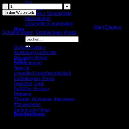
Wir
Marc
Hotspots
Degens:
In den Warenkorb
Praktika + Volontariate
Der
Manuskripte
Knubbel
Lesehefte in Automaten
(SL 1)
Artikelnummer:
9783937737010
Kategorien:
Marc Degens
,
Blog
Menge
Schöner Lesen
,
Erzählungen, Prosa
Suche
nach:
Schöner Lesen
Aufklärung und Kritik
Die grüne Reihe
0,00
€
Sonnenbrand
Warenkorb
Spezial
unendlich unwahrscheinlich
Erzählungen, Prosa
Gedichte, Lyrik
Aufsätze, Essays
Romane
Theater, Hörspiele, Interviews
Es befinden sich keine Produkte im Warenkorb.
#frauenlesen
Zurück zum Shop
Beschreibung
»Der bei Zuckmayer geklaute Untertitel „Als wär’s ein Stück