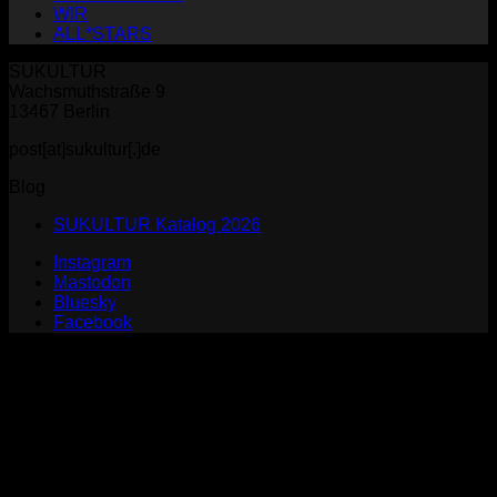
WIR
ALL*STARS
SUKULTUR
Wachsmuthstraße 9
13467 Berlin
post[at]sukultur[.]de
Blog
SUKULTUR Katalog 2026
Instagram
Mastodon
Bluesky
Facebook
P