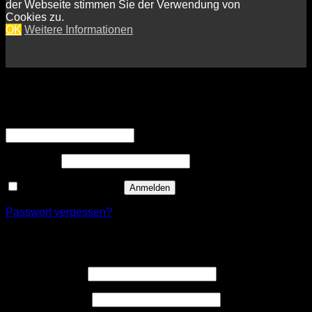
der Webseite stimmen Sie der Verwendung von
Cookies zu.
OK
Weitere Informationen
Anmelden
Erforderlich
Benutzername oder E-Mail-Adresse
*
Erforderlich
Passwort
*
Angemeldet bleiben
Anmelden
Passwort vergessen?
Registrieren
Erforderlich
Benutzername
*
Erforderlich
E-Mail-Adresse
*