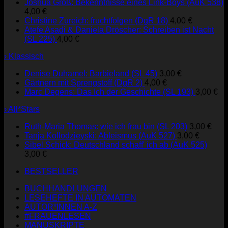
Joshua Groß: Bekenntnisse eines Link-Boys (AuK 538)
4,00
€
Christine Zureich: fruchtfolgen (DgR 18)
4,00
€
Atefe Asadi & Daniela Dröscher: Schreiben ist Nacht
(SL 225)
4,00
€
› Klassisch
Denise Duhamel: Barbieland (SL 45)
3,00
€
Gärtnern mit Sprengstoff (DgR 2)
4,00
€
Marc Degens: Das Ich der Geschichte (SL 193)
3,00
€
› All*Stars
Ruth-Maria Thomas: wie ich frau bin (SL 203)
3,00
€
Tanja Kollodzieyski: Ableismus (AuK 527)
3,00
€
Sibel Schick: Deutschland schaff' ich ab (AuK 525)
3,00
€
BESTSELLER
BUCHHANDLUNGEN
LESEHEFTE IN AUTOMATEN
AUTOR*INNEN A-Z
#FRAUENLESEN
MANUSKRIPTE