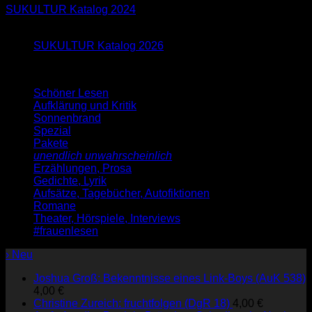
SUKULTUR Katalog 2024
Neu im Blog
SUKULTUR Katalog 2026
Schöner Lesen
Aufklärung und Kritik
Sonnenbrand
Spezial
Pakete
unendlich unwahrscheinlich
Erzählungen, Prosa
Gedichte, Lyrik
Aufsätze, Tagebücher, Autofiktionen
Romane
Theater, Hörspiele, Interviews
#frauenlesen
› Neu
Joshua Groß: Bekenntnisse eines Link-Boys (AuK 538)
4,00
€
Christine Zureich: fruchtfolgen (DgR 18)
4,00
€