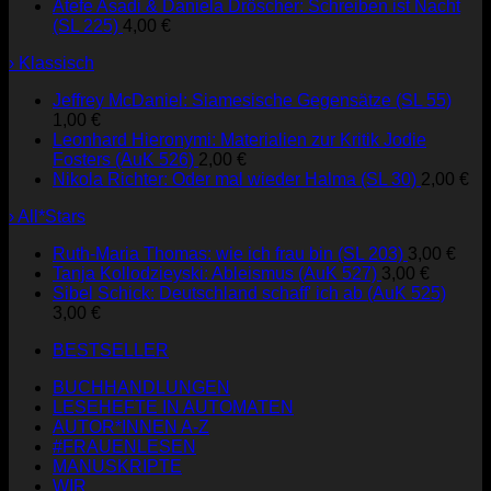
Atefe Asadi & Daniela Dröscher: Schreiben ist Nacht
(SL 225)
4,00
€
› Klassisch
Jeffrey McDaniel: Siamesische Gegensätze (SL 55)
1,00
€
Leonhard Hieronymi: Materialien zur Kritik Jodie
Fosters (AuK 526)
2,00
€
Nikola Richter: Oder mal wieder Halma (SL 30)
2,00
€
› All*Stars
Ruth-Maria Thomas: wie ich frau bin (SL 203)
3,00
€
Tanja Kollodzieyski: Ableismus (AuK 527)
3,00
€
Sibel Schick: Deutschland schaff' ich ab (AuK 525)
3,00
€
BESTSELLER
BUCHHANDLUNGEN
LESEHEFTE IN AUTOMATEN
AUTOR*INNEN A-Z
#FRAUENLESEN
MANUSKRIPTE
WIR