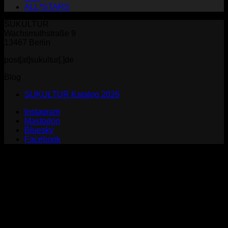
ALL*STARS
SUKULTUR
Wachsmuthstraße 9
13467 Berlin
post[at]sukultur[.]de
Blog
SUKULTUR Katalog 2026
Instagram
Mastodon
Bluesky
Facebook
P