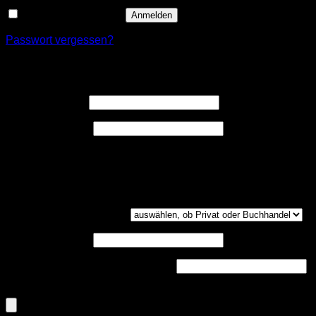
Angemeldet bleiben
Anmelden
Passwort vergessen?
Registrieren
Erforderlich
Benutzername
*
Erforderlich
E-Mail-Adresse
*
Ein Link zum Erstellen eines neuen Passwort wird an deine
E-Mail-Adresse gesendet.
Kundengruppe
(optional)
UST-ID
(optional)
Handelsregisternummer
(optional)
Dokumenten-Upload (PDF, max. 800kb)
(optional)