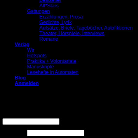
Bestseller
All*Stars
Gattungen
Erzählungen, Prosa
Gedichte, Lyrik
Aufsätze, Briefe, Tagebücher, Autofiktionen
Theater, Hörspiele, Interviews
Romane
Verlag
Wir
Hotspots
Praktika + Volontariate
Manuskripte
Lesehefte in Automaten
Blog
Anmelden
Anmelden
Erforderlich
Benutzername oder E-Mail-Adresse
*
Erforderlich
Passwort
*