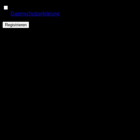
Ja, ich möchte ein Kundenkonto eröffnen und akzeptiere
Erforderlich
die
Datenschutzerklärung
.
*
Registrieren