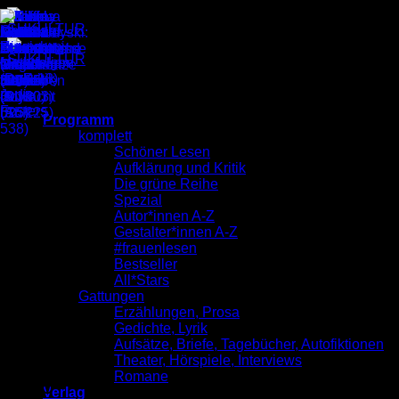
Zum
Inhalt
springen
SUKULTUR Katalog 2026
Programm
komplett
Schöner Lesen
Aufklärung und Kritik
Die grüne Reihe
Spezial
Autor*innen A-Z
Gestalter*innen A-Z
#frauenlesen
Bestseller
All*Stars
Gattungen
Erzählungen, Prosa
Gedichte, Lyrik
Aufsätze, Briefe, Tagebücher, Autofiktionen
Theater, Hörspiele, Interviews
Romane
Intro
Verlag