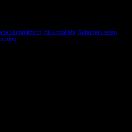
aria Hummitzsch
,
Ali Abdollahi
,
Schöner Lesen
,
haddour