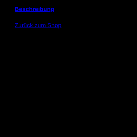
Beschreibung
Es befinden sich keine Produkte im Warenkorb
Stell dir die Nacht als einen Zopf langer, schwarze
Zurück zum Shop
Die Texte dieses Buches entstanden im Rahmen des 
durch die Crespo Foundation, den Deuschen Literat
Michalski und den Weiter Schreiben Freundeskreis
aus dem Englischen Maria Hummitzsch. Und die Brie
Weitere Titel