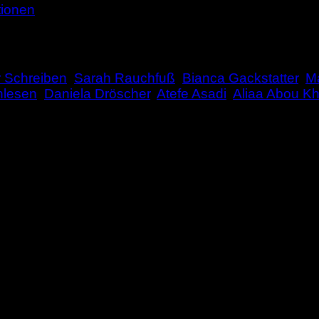
tionen
r Schreiben
,
Sarah Rauchfuß
,
Bianca Gackstatter
,
M
nlesen
,
Daniela Dröscher
,
Atefe Asadi
,
Aliaa Abou K