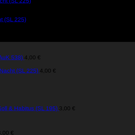
t (SL 225)
(AuK 538)
4,00
€
 Nacht (SL 225)
4,00
€
oll & Habitus (SL 195)
3,00
€
3,00
€