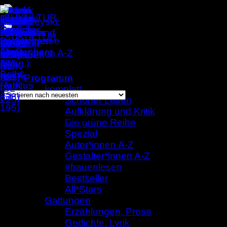
Zum
Inhalt
springen
Autor*innen A-Z
/
Maria Hummitzsch
Einzelnes Ergebnis wird angezeigt
Programm
komplett
Schöner Lesen
Aufklärung und Kritik
Maria Hummitzsch
Die grüne Reihe
Spezial
Autor*innen A-Z
Gestalter*innen A-Z
#frauenlesen
Bestseller
All*Stars
Gattungen
Erzählungen, Prosa
Gedichte, Lyrik