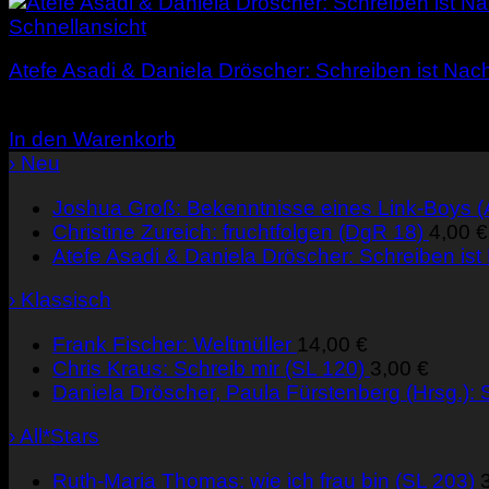
Schnellansicht
Atefe Asadi & Daniela Dröscher: Schreiben ist Nach
4,00
€
In den Warenkorb
› Neu
Joshua Groß: Bekenntnisse eines Link-Boys 
Christine Zureich: fruchtfolgen (DgR 18)
4,00
€
Atefe Asadi & Daniela Dröscher: Schreiben ist
› Klassisch
Frank Fischer: Weltmüller
14,00
€
Chris Kraus: Schreib mir (SL 120)
3,00
€
Daniela Dröscher, Paula Fürstenberg (Hrsg.): S
› All*Stars
Ruth-Maria Thomas: wie ich frau bin (SL 203)