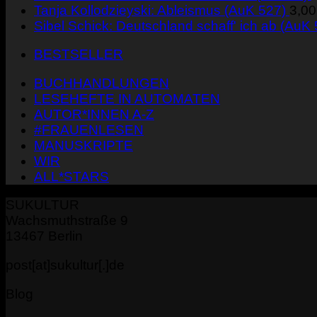
Tanja Kollodzieyski: Ableismus (AuK 527)
3,0
Sibel Schick: Deutschland schaff' ich ab (AuK
BESTSELLER
BUCHHANDLUNGEN
LESEHEFTE IN AUTOMATEN
AUTOR*INNEN A-Z
#FRAUENLESEN
MANUSKRIPTE
WIR
ALL*STARS
SUKULTUR
Wachsmuthstraße 9
13467 Berlin
post[at]sukultur[.]de
Blog