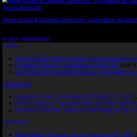
Schnellansicht
Atefe Asadi & Daniela Dröscher: Schreiben ist Nach
4,00
€
In den Warenkorb
› Neu
Joshua Groß: Bekenntnisse eines Link-Boys 
Christine Zureich: fruchtfolgen (DgR 18)
4,00
€
Atefe Asadi & Daniela Dröscher: Schreiben ist
› Klassisch
Dagmara Kraus: revolvers für flubis (SL 118)
1
René Hamann: Das Mädchen und die Stadt (S
Daniela Dröscher, Paula Fürstenberg (Hrsg.): S
› All*Stars
Ruth-Maria Thomas: wie ich frau bin (SL 203)