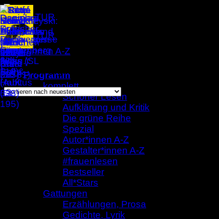
Zum
Inhalt
springen
Autor*innen A-Z
/
Atefe Asadi
Einzelnes Ergebnis wird angezeigt
Programm
komplett
Schöner Lesen
Aufklärung und Kritik
Atefe Asadi
Die grüne Reihe
Spezial
Autor*innen A-Z
Gestalter*innen A-Z
#frauenlesen
Bestseller
All*Stars
Gattungen
Erzählungen, Prosa
Gedichte, Lyrik