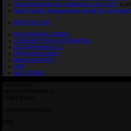
Tanja Kollodzieyski: Ableismus (AuK 527)
3,0
Sibel Schick: Deutschland schaff' ich ab (AuK
BESTSELLER
BUCHHANDLUNGEN
LESEHEFTE IN AUTOMATEN
AUTOR*INNEN A-Z
#FRAUENLESEN
MANUSKRIPTE
WIR
ALL*STARS
SUKULTUR
Wachsmuthstraße 9
13467 Berlin
post[at]sukultur[.]de
Blog