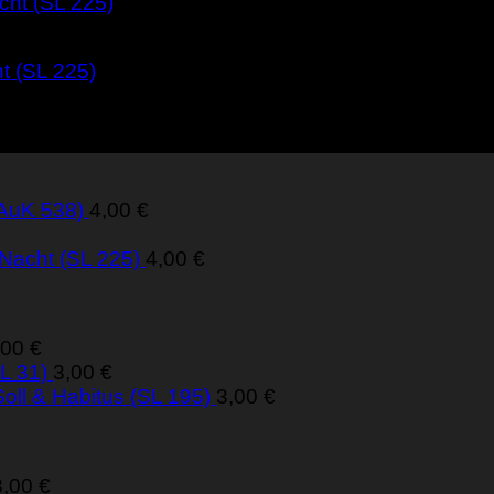
t (SL 225)
(AuK 538)
4,00
€
 Nacht (SL 225)
4,00
€
,00
€
L 31)
3,00
€
oll & Habitus (SL 195)
3,00
€
3,00
€