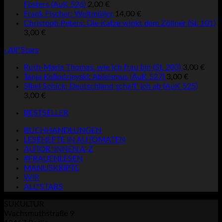
Fosters (AuK 526)
2,00
€
Frank Fischer: Weltmüller
14,00
€
Christoph Peters: Die Katze winkt dem Zöllner (SL 101)
3,00
€
› All*Stars
Ruth-Maria Thomas: wie ich frau bin (SL 203)
3,00
€
Tanja Kollodzieyski: Ableismus (AuK 527)
3,00
€
Sibel Schick: Deutschland schaff' ich ab (AuK 525)
3,00
€
BESTSELLER
BUCHHANDLUNGEN
LESEHEFTE IN AUTOMATEN
AUTOR*INNEN A-Z
#FRAUENLESEN
MANUSKRIPTE
WIR
ALL*STARS
SUKULTUR
Wachsmuthstraße 9