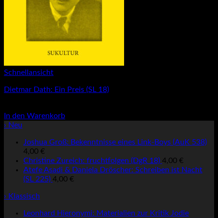
Schnellansicht
Dietmar Dath: Ein Preis (SL 18)
3,00
€
In den Warenkorb
› Neu
Joshua Groß: Bekenntnisse eines Link-Boys (AuK 538)
4,00
€
Christine Zureich: fruchtfolgen (DgR 18)
4,00
€
Atefe Asadi & Daniela Dröscher: Schreiben ist Nacht
(SL 225)
4,00
€
› Klassisch
Leonhard Hieronymi: Materialien zur Kritik Jodie