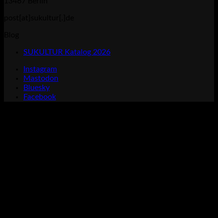
13467 Berlin
post[at]sukultur[.]de
Blog
SUKULTUR Katalog 2026
Instagram
Mastodon
Bluesky
Facebook
P