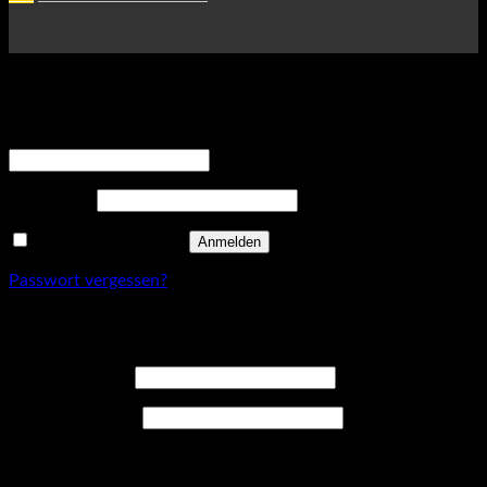
Anmelden
Erforderlich
Benutzername oder E-Mail-Adresse
*
Erforderlich
Passwort
*
Angemeldet bleiben
Anmelden
Passwort vergessen?
Registrieren
Erforderlich
Benutzername
*
Erforderlich
E-Mail-Adresse
*
Ein Link zum Erstellen eines neuen Passwort wird an deine E-
Mail-Adresse gesendet.