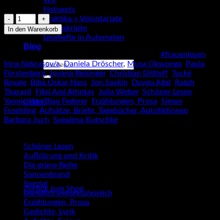
Wir
Vorrätig
Hotspots
Christian
Praktika + Volontariate
Dittloff,
Manuskripte
In den Warenkorb
Paula
Lesehefte in Automaten
Fürstenberg
Blog
Artikelnummer:
9783955661618
Kategorien:
#frauenlesen
,
(Hrsg.):
Suche
Irina Nekrasov/a
,
Daniela Dröscher
,
Musa Okwonga
,
Paula
Herz
nach:
Fürstenberg
,
Jovana Reisinger
,
Christian Dittloff
,
Tucké
&
Royale
,
Biba Oskar Nass
,
Jon Savkin
,
Duygu Ağal
,
Ralph
Habitus
Tharayil
,
Fikri Anıl Altıntaş
,
Julia Weber
,
Schöner Lesen
,
(SL
Yannic Han Biao Federer
,
Erzählungen, Prosa
,
Simon
206)
0,00
€
Froehling
,
Aufsätze, Briefe, Tagebücher, Autofiktionen
,
Menge
Warenkorb
Barbara Juch
,
Svealena Kutschke
Schöner Lesen
Aufklärung und Kritik
Die grüne Reihe
Es befinden sich keine Produkte im Warenkorb.
Sonnenbrand
Spezial
Zurück zum Shop
unendlich unwahrscheinlich
Erzählungen, Prosa
Gedichte, Lyrik