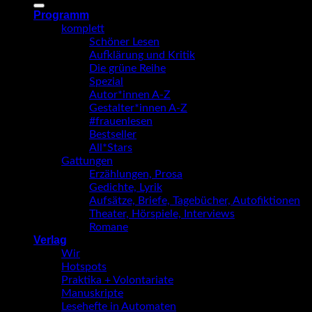
nach:
Programm
komplett
Schöner Lesen
Aufklärung und Kritik
Die grüne Reihe
Spezial
Autor*innen A-Z
Gestalter*innen A-Z
#frauenlesen
Bestseller
All*Stars
Gattungen
Erzählungen, Prosa
Gedichte, Lyrik
Aufsätze, Briefe, Tagebücher, Autofiktionen
Theater, Hörspiele, Interviews
Romane
Verlag
Wir
Hotspots
Praktika + Volontariate
Manuskripte
Lesehefte in Automaten