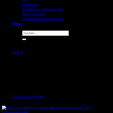
Wir
Hotspots
Praktika + Volontariate
Manuskripte
Lesehefte in Automaten
Blog
Suche
nach:
0,00
€
Warenkorb
Es befinden sich keine Produkte im Warenkorb.
Zurück zum Shop
Schnellansicht