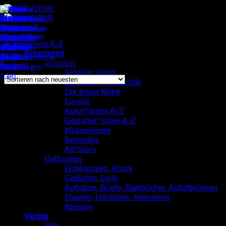
Zum
Inhalt
springen
Autor*innen A-Z
/
Fikri Anıl Altıntaş
Programm
Nach
Alle 2 Ergebnisse werden angezeigt
komplett
neuesten
Schöner Lesen
sortiert
Aufklärung und Kritik
Die grüne Reihe
Fikri Anıl Altıntaş
Spezial
Autor*innen A-Z
Gestalter*innen A-Z
#frauenlesen
Bestseller
All*Stars
Gattungen
Erzählungen, Prosa
Gedichte, Lyrik
Aufsätze, Briefe, Tagebücher, Autofiktionen
Theater, Hörspiele, Interviews
Romane
Verlag