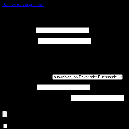
Passwort vergessen?
Registrieren
Erforderlich
Benutzername
*
Erforderlich
E-Mail-Adresse
*
Ein Link zum Erstellen eines neuen Passwort wird an deine E-
Mail-Adresse gesendet.
Kundengruppe
(optional)
UST-ID
(optional)
Handelsregisternummer
(optional)
Dokumenten-Upload (PDF, max. 800kb)
(optional)
Ja, ich möchte ein Kundenkonto eröffnen und akzeptiere