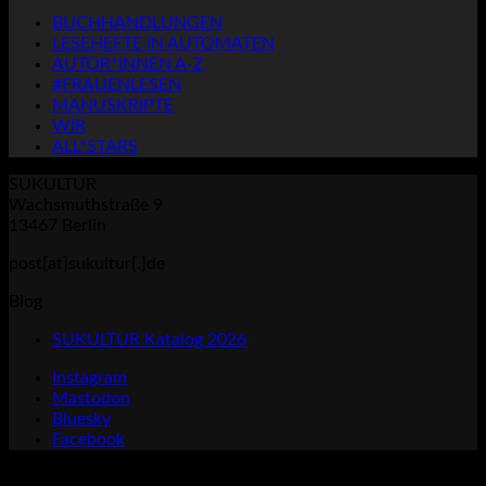
BUCHHANDLUNGEN
LESEHEFTE IN AUTOMATEN
AUTOR*INNEN A-Z
#FRAUENLESEN
MANUSKRIPTE
WIR
ALL*STARS
SUKULTUR
Wachsmuthstraße 9
13467 Berlin
post[at]sukultur[.]de
Blog
SUKULTUR Katalog 2026
Instagram
Mastodon
Bluesky
Facebook
P