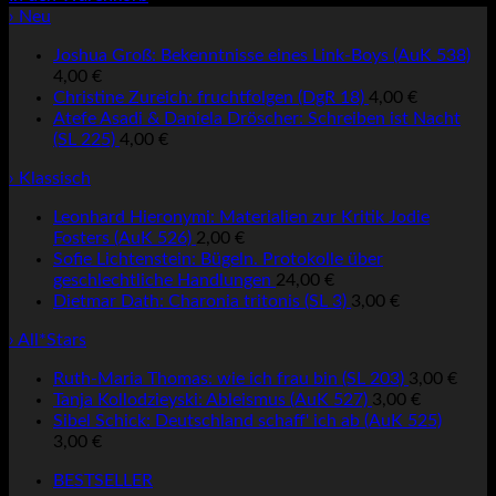
› Neu
Joshua Groß: Bekenntnisse eines Link-Boys (AuK 538)
4,00
€
Christine Zureich: fruchtfolgen (DgR 18)
4,00
€
Atefe Asadi & Daniela Dröscher: Schreiben ist Nacht
(SL 225)
4,00
€
› Klassisch
Leonhard Hieronymi: Materialien zur Kritik Jodie
Fosters (AuK 526)
2,00
€
Sofie Lichtenstein: Bügeln. Protokolle über
geschlechtliche Handlungen
24,00
€
Dietmar Dath: Charonia tritonis (SL 3)
3,00
€
› All*Stars
Ruth-Maria Thomas: wie ich frau bin (SL 203)
3,00
€
Tanja Kollodzieyski: Ableismus (AuK 527)
3,00
€
Sibel Schick: Deutschland schaff' ich ab (AuK 525)
3,00
€
BESTSELLER