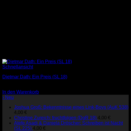
Schnellansicht
Dietmar Dath: Ein Preis (SL 18)
3,00
€
In den Warenkorb
› Neu
Joshua Groß: Bekenntnisse eines Link-Boys (AuK 538)
4,00
€
Christine Zureich: fruchtfolgen (DgR 18)
4,00
€
Atefe Asadi & Daniela Dröscher: Schreiben ist Nacht
(SL 225)
4,00
€