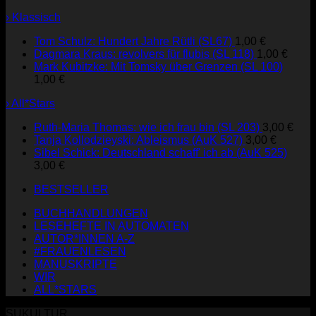
› Klassisch
Tom Schulz: Hundert Jahre Rütli (SL67)
1,00
€
Dagmara Kraus: revolvers für flubis (SL 118)
1,00
€
Mark Kubitzke: Mit Tomsky über Grenzen (SL 100)
1,00
€
› All*Stars
Ruth-Maria Thomas: wie ich frau bin (SL 203)
3,00
€
Tanja Kollodzieyski: Ableismus (AuK 527)
3,00
€
Sibel Schick: Deutschland schaff' ich ab (AuK 525)
3,00
€
BESTSELLER
BUCHHANDLUNGEN
LESEHEFTE IN AUTOMATEN
AUTOR*INNEN A-Z
#FRAUENLESEN
MANUSKRIPTE
WIR
ALL*STARS
SUKULTUR