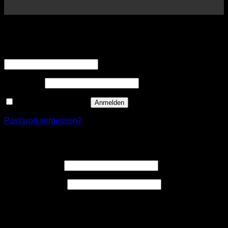
Anmelden
Erforderlich
Benutzername oder E-Mail-Adresse
*
Erforderlich
Passwort
*
Angemeldet bleiben
Anmelden
Passwort vergessen?
Registrieren
Erforderlich
Benutzername
*
Erforderlich
E-Mail-Adresse
*
Ein Link zum Erstellen eines neuen Passwort wird an deine
E-Mail-Adresse gesendet.