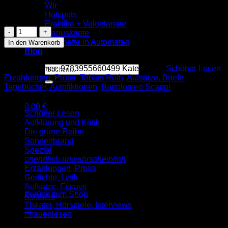
Wir
Vorrätig
Hotspots
Praktika + Volontariate
Bartolomeo
Manuskripte
Scappi:
Lesehefte in Automaten
In den Warenkorb
Ein
Blog
Mittagessen
im
Suche
Artikelnummer:
9783955660499
Kategorien:
Schöner Lesen
,
Vatikan
nach:
Erzählungen, Prosa
,
Tobias Roth
,
Aufsätze, Briefe,
am
Tagebücher, Autofiktionen
,
Bartolomeo Scappi
17.
Januar
0,00
€
1567
Schöner Lesen
Warenkorb
(SL
Aufklärung und Kritik
144)
Die grüne Reihe
Menge
Sonnenbrand
Spezial
unendlich unwahrscheinlich
Erzählungen, Prosa
Es befinden sich keine Produkte im Warenkorb.
Gedichte, Lyrik
Aufsätze, Essays
Zurück zum Shop
Romane
Theater, Hörspiele, Interviews
#frauenlesen