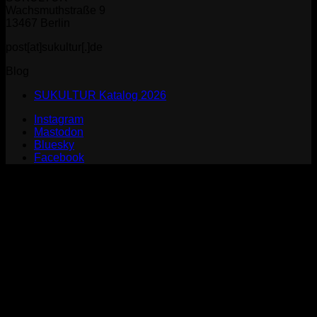
Wachsmuthstraße 9
13467 Berlin
post[at]sukultur[.]de
Blog
SUKULTUR Katalog 2026
Instagram
Mastodon
Bluesky
Facebook
P