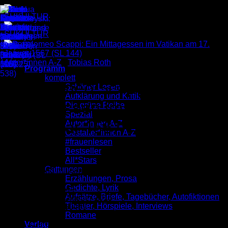
Zum
Inhalt
springen
Autor*innen A-Z
/
Tobias Roth
Programm
komplett
Bartolomeo Scappi: Ein
Schöner Lesen
Aufklärung und Kritik
Mittagessen im Vatikan am
Die grüne Reihe
Spezial
17. Januar 1567 (SL 144)
Autor*innen A-Z
Gestalter*innen A-Z
#frauenlesen
Bestseller
3,00
€
All*Stars
Gattungen
Übersetzt und mit einem Nachwort versehen von Tobias
Erzählungen, Prosa
Roth
Gedichte, Lyrik
Schöner Lesen 144
Aufsätze, Briefe, Tagebücher, Autofiktionen
Veröffentlicht im Oktober 2015
Theater, Hörspiele, Interviews
ISBN: 9783955660499
Romane
Preis: 3,00 €
Verlag