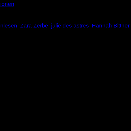
tionen
enlesen
,
Zara Zerbe
,
julie des astres
,
Hannah Bittner