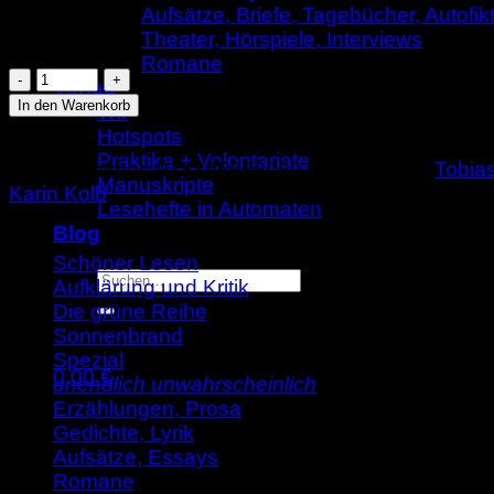
Aufsätze, Briefe, Tagebücher, Autofik
Vorrätig
Theater, Hörspiele, Interviews
Romane
Tobias
Verlag
Roth:
In den Warenkorb
Wir
Vorratsdatenruinen
Hotspots
(AuK
Praktika + Volontariate
Artikelnummer:
9783955660697
Kategorien:
Tobia
514)
Manuskripte
Karin Kolb
Menge
Lesehefte in Automaten
Blog
Schöner Lesen
Suche
Aufklärung und Kritik
nach:
Die grüne Reihe
Sonnenbrand
Spezial
0,00
€
unendlich unwahrscheinlich
Warenkorb
Erzählungen, Prosa
Gedichte, Lyrik
Aufsätze, Essays
Romane