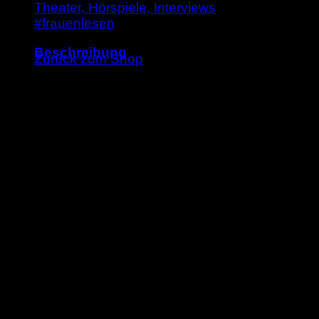
Theater, Hörspiele, Interviews
#frauenlesen
Es befinden sich keine Produkte im Warenkorb
Beschreibung
Zurück zum Shop
Wie ähnlich sind sich Selfies und Pyramiden? Tobia
Parallelitäten Pathologien entstehen. Er macht ab
veränderbar sind, durch die transformative »Kraf
unendlich vergrößerten Detail der Gleichzeitigkei
Risse in der Matrix gibt, kann das Unberechenbare
Weitere Titel