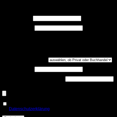
Registrieren
Erforderlich
Benutzername
*
Erforderlich
E-Mail-Adresse
*
Ein Link zum Erstellen eines neuen Passwort wird an deine
E-Mail-Adresse gesendet.
Kundengruppe
(optional)
UST-ID
(optional)
Handelsregisternummer
(optional)
Dokumenten-Upload (PDF, max. 800kb)
(optional)
Ja, ich möchte ein Kundenkonto eröffnen und akzeptiere
Erforderlich
die
Datenschutzerklärung
.
*