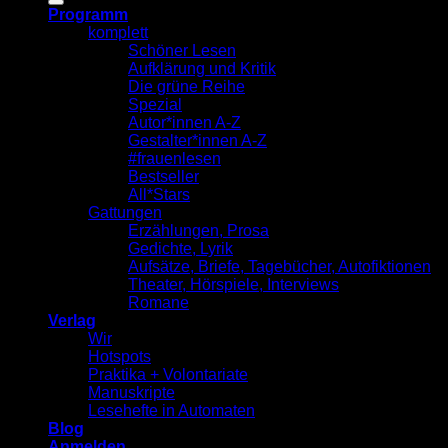
Programm
komplett
Schöner Lesen
Aufklärung und Kritik
Die grüne Reihe
Spezial
Autor*innen A-Z
Gestalter*innen A-Z
#frauenlesen
Bestseller
All*Stars
Gattungen
Erzählungen, Prosa
Gedichte, Lyrik
Aufsätze, Briefe, Tagebücher, Autofiktionen
Theater, Hörspiele, Interviews
Romane
Verlag
Wir
Hotspots
Praktika + Volontariate
Manuskripte
Lesehefte in Automaten
Blog
Anmelden