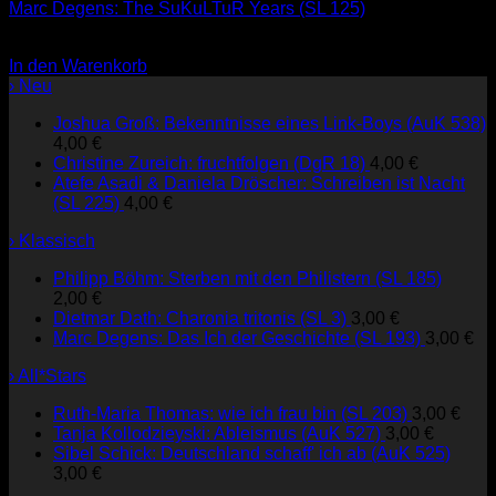
Marc Degens: The SuKuLTuR Years (SL 125)
2,00
€
In den Warenkorb
› Neu
Joshua Groß: Bekenntnisse eines Link-Boys (AuK 538)
4,00
€
Christine Zureich: fruchtfolgen (DgR 18)
4,00
€
Atefe Asadi & Daniela Dröscher: Schreiben ist Nacht
(SL 225)
4,00
€
› Klassisch
Philipp Böhm: Sterben mit den Philistern (SL 185)
2,00
€
Dietmar Dath: Charonia tritonis (SL 3)
3,00
€
Marc Degens: Das Ich der Geschichte (SL 193)
3,00
€
› All*Stars
Ruth-Maria Thomas: wie ich frau bin (SL 203)
3,00
€
Tanja Kollodzieyski: Ableismus (AuK 527)
3,00
€
Sibel Schick: Deutschland schaff' ich ab (AuK 525)
3,00
€