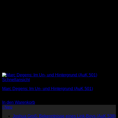
Schnellansicht
Marc Degens: Im Un- und Hintergrund (AuK 501)
3,00
€
In den Warenkorb
› Neu
Joshua Groß: Bekenntnisse eines Link-Boys (AuK 538)