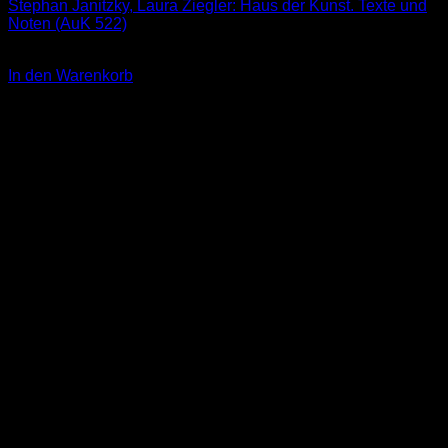
Stephan Janitzky, Laura Ziegler: Haus der Kunst. Texte und
Noten (AuK 522)
2,00
€
In den Warenkorb