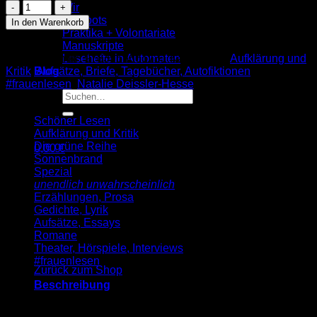
Natalie
Wir
Deissler-
Hotspots
In den Warenkorb
Hesse:
Praktika + Volontariate
Armutssensible
Manuskripte
Sprache
Artikelnummer:
9783955661731
Kategorien:
Aufklärung und
Lesehefte in Automaten
(AuK
Kritik
,
Aufsätze, Briefe, Tagebücher, Autofiktionen
,
Blog
533)
#frauenlesen
,
Natalie Deissler-Hesse
Menge
Suche
nach:
Schöner Lesen
Aufklärung und Kritik
Die grüne Reihe
0,00
€
Sonnenbrand
Warenkorb
Spezial
unendlich unwahrscheinlich
Erzählungen, Prosa
Gedichte, Lyrik
Aufsätze, Essays
Romane
Es befinden sich keine Produkte im Warenkorb.
Theater, Hörspiele, Interviews
#frauenlesen
Zurück zum Shop
Beschreibung
Das Konstrukt des sozialen Defizits ist ebenso falsch wie