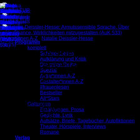
Zum
Inhalt
springen
Autor*innen A-Z
/
Natalie Deissler-Hesse
Programm
komplett
Natalie Deissler-Hesse:
Schöner Lesen
Aufklärung und Kritik
Armutssensible Sprache
Die grüne Reihe
Spezial
(AuK 533)
Autor*innen A-Z
Gestalter*innen A-Z
#frauenlesen
Bestseller
3,00
€
All*Stars
Gattungen
Aufklärung und Kritik 533
Erzählungen, Prosa
Veröffentlicht im April 2024
Gedichte, Lyrik
ISBN: 9783955661731
Aufsätze, Briefe, Tagebücher, Autofiktionen
Preis: 3,00 €
Theater, Hörspiele, Interviews
Vorrätig
Romane
Verlag