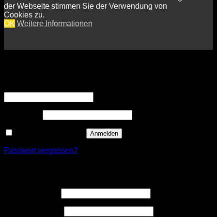
der Webseite stimmen Sie der Verwendung von
Cookies zu.
OK
Weitere Informationen
Anmelden
Erforderlich
Benutzername oder E-Mail-Adresse
*
Erforderlich
Passwort
*
Angemeldet bleiben
Anmelden
Passwort vergessen?
Registrieren
Erforderlich
Benutzername
*
Erforderlich
E-Mail-Adresse
*