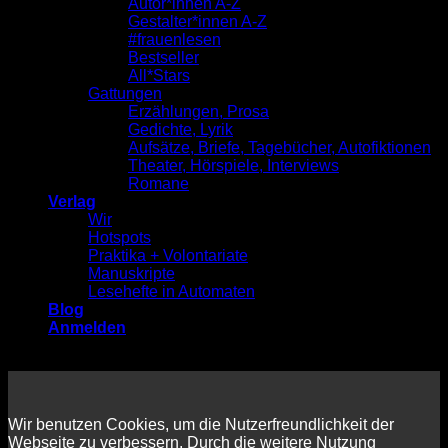
Autor*innen A-Z
Gestalter*innen A-Z
#frauenlesen
Bestseller
All*Stars
Gattungen
Erzählungen, Prosa
Gedichte, Lyrik
Aufsätze, Briefe, Tagebücher, Autofiktionen
Theater, Hörspiele, Interviews
Romane
Verlag
Wir
Hotspots
Praktika + Volontariate
Manuskripte
Lesehefte in Automaten
Blog
Anmelden
Wir benutzen Cookies, um die Nutzerfreundlichkeit der
Webseite zu verbessern. Durch die weitere Nutzung