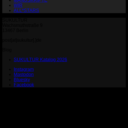
MANUSKRIPTE
WIR
ALL*STARS
SUKULTUR
Wachsmuthstraße 9
13467 Berlin
post[at]sukultur[.]de
Blog
SUKULTUR Katalog 2026
Instagram
Mastodon
Bluesky
Facebook
P