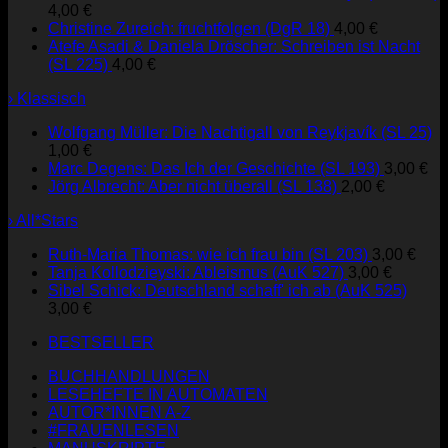
4,00
€
Christine Zureich: fruchtfolgen (DgR 18)
4,00
€
Atefe Asadi & Daniela Dröscher: Schreiben ist Nacht
(SL 225)
4,00
€
› Klassisch
Wolfgang Müller: Die Nachtigall von Reykjavík (SL 25)
1,00
€
Marc Degens: Das Ich der Geschichte (SL 193)
3,00
€
Jörg Albrecht: Aber nicht überall (SL 138)
2,00
€
› All*Stars
Ruth-Maria Thomas: wie ich frau bin (SL 203)
3,00
€
Tanja Kollodzieyski: Ableismus (AuK 527)
3,00
€
Sibel Schick: Deutschland schaff' ich ab (AuK 525)
3,00
€
BESTSELLER
BUCHHANDLUNGEN
LESEHEFTE IN AUTOMATEN
AUTOR*INNEN A-Z
#FRAUENLESEN