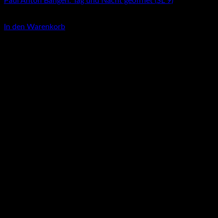
Paul Anton Bangen: Tag und Nacht geöffnet (SL 9)
3,00
€
In den Warenkorb