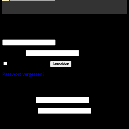
Anmelden
Erforderlich
Benutzername oder E-Mail-Adresse
*
Erforderlich
Passwort
*
Angemeldet bleiben
Anmelden
Passwort vergessen?
Registrieren
Erforderlich
Benutzername
*
Erforderlich
E-Mail-Adresse
*
Ein Link zum Erstellen eines neuen Passwort wird an deine E-
Mail-Adresse gesendet.