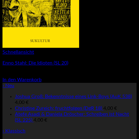
Schnellansicht
Enno Stahl: Die Idioten (SL 20)
3,00
€
In den Warenkorb
› Neu
Joshua Groß: Bekenntnisse eines Link-Boys (AuK 538)
4,00
€
Christine Zureich: fruchtfolgen (DgR 18)
4,00
€
Atefe Asadi & Daniela Dröscher: Schreiben ist Nacht
(SL 225)
4,00
€
› Klassisch