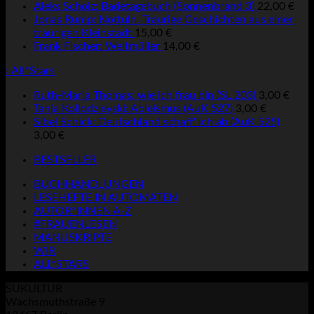
Aleks Scholz: Badetagebuch (Sonnenbrand 3)
22,00
€
Jonas Rump: Nottuln. Traurige Geschichten aus einer
traurigen Kleinstadt
15,00
€
Frank Fischer: Weltmüller
14,00
€
› All*Stars
Ruth-Maria Thomas: wie ich frau bin (SL 203)
3,00
€
Tanja Kollodzieyski: Ableismus (AuK 527)
3,00
€
Sibel Schick: Deutschland schaff' ich ab (AuK 525)
3,00
€
BESTSELLER
BUCHHANDLUNGEN
LESEHEFTE IN AUTOMATEN
AUTOR*INNEN A-Z
#FRAUENLESEN
MANUSKRIPTE
WIR
ALL*STARS
SUKULTUR
Wachsmuthstraße 9