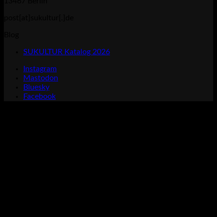
13467 Berlin
post[at]sukultur[.]de
Blog
SUKULTUR Katalog 2026
Instagram
Mastodon
Bluesky
Facebook
P