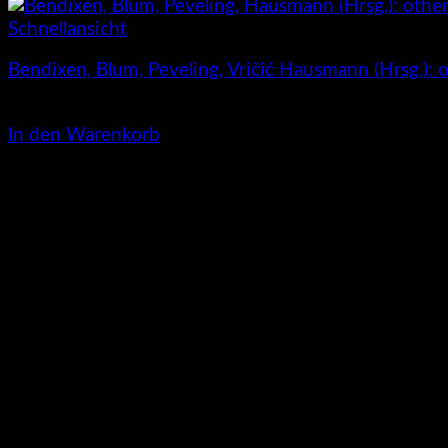
Schnellansicht
Bendixen, Blum, Peveling, Vričić Hausmann (Hrsg.): 
24,00
€
In den Warenkorb