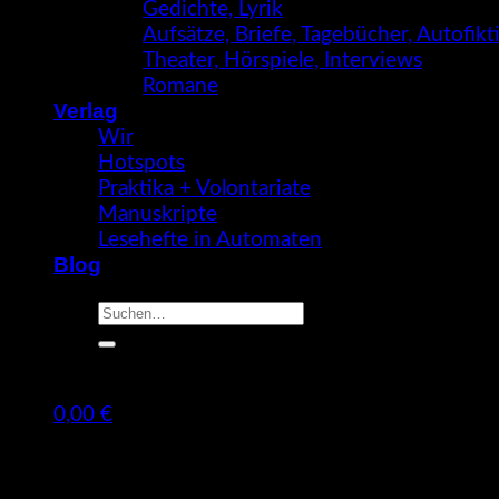
Gedichte, Lyrik
Aufsätze, Briefe, Tagebücher, Autofik
Theater, Hörspiele, Interviews
Romane
Verlag
Wir
Hotspots
Praktika + Volontariate
Manuskripte
Lesehefte in Automaten
Blog
Suche
nach:
0,00
€
Warenkorb