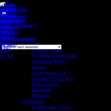
Zum
Inhalt
springen
Autor*innen A-Z
/
Selim Özdoğan
Nach
Alle 2 Ergebnisse werden angezeigt
Programm
neuesten
komplett
sortiert
Schöner Lesen
Aufklärung und Kritik
Selim Özdoğan
Die grüne Reihe
Spezial
Autor*innen A-Z
Gestalter*innen A-Z
#frauenlesen
Bestseller
All*Stars
Gattungen
Erzählungen, Prosa