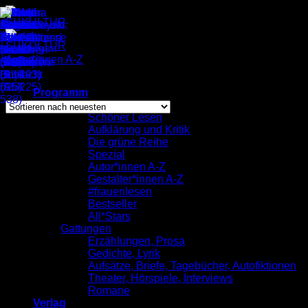
Zum
Inhalt
springen
Autor*innen A-Z
/
Elisa Aseva
Einzelnes Ergebnis wird angezeigt
Programm
komplett
Schöner Lesen
Aufklärung und Kritik
Elisa Aseva
Die grüne Reihe
Spezial
Autor*innen A-Z
Gestalter*innen A-Z
#frauenlesen
Bestseller
All*Stars
Gattungen
Erzählungen, Prosa
Gedichte, Lyrik
Aufsätze, Briefe, Tagebücher, Autofiktionen
Theater, Hörspiele, Interviews
Romane
Verlag