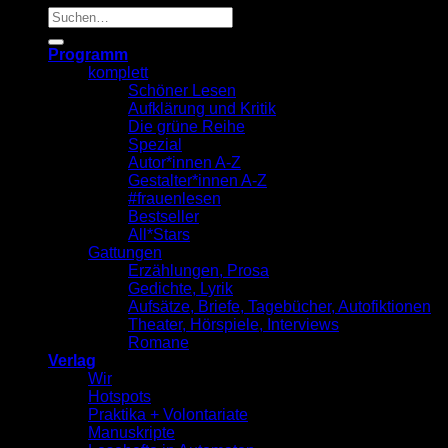
Suche
nach:
Programm
komplett
Schöner Lesen
Aufklärung und Kritik
Die grüne Reihe
Spezial
Autor*innen A-Z
Gestalter*innen A-Z
#frauenlesen
Bestseller
All*Stars
Gattungen
Erzählungen, Prosa
Gedichte, Lyrik
Aufsätze, Briefe, Tagebücher, Autofiktionen
Theater, Hörspiele, Interviews
Romane
Verlag
Wir
Hotspots
Praktika + Volontariate
Manuskripte