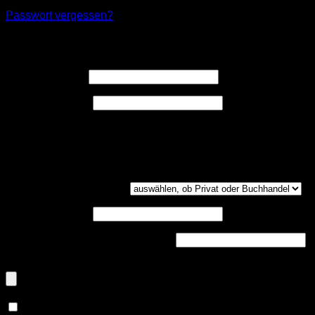
Passwort vergessen?
Registrieren
Erforderlich
Benutzername
*
Erforderlich
E-Mail-Adresse
*
Ein Link zum Erstellen eines neuen Passwort wird an deine
E-Mail-Adresse gesendet.
Kundengruppe
(optional)
UST-ID
(optional)
Handelsregisternummer
(optional)
Dokumenten-Upload (PDF, max. 800kb)
(optional)
Ja, ich möchte ein Kundenkonto eröffnen und akzeptiere