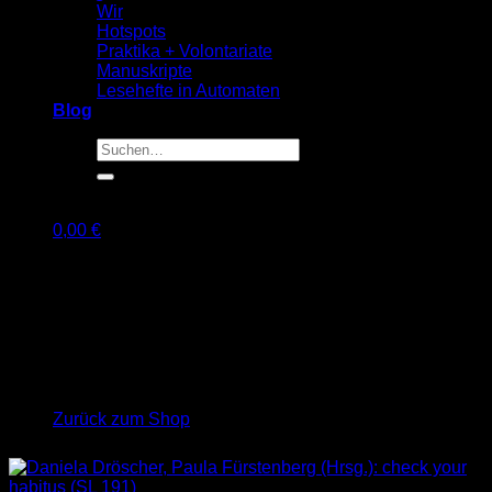
Wir
Hotspots
Praktika + Volontariate
Manuskripte
Lesehefte in Automaten
Blog
Suche
nach:
0,00
€
Warenkorb
Es befinden sich keine Produkte im Warenkorb.
Zurück zum Shop