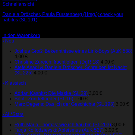
Schnellansicht
Daniela Dröscher, Paula Fürstenberg (Hrsg.): check your
habitus (SL 191)
4,00
€
In den Warenkorb
› Neu
Joshua Groß: Bekenntnisse eines Link-Boys (AuK 538)
4,00
€
Christine Zureich: fruchtfolgen (DgR 18)
4,00
€
Atefe Asadi & Daniela Dröscher: Schreiben ist Nacht
(SL 225)
4,00
€
› Klassisch
Adrian Kasnitz: Die Maske (SL 29)
3,00
€
Bdolf: Zundelfrieder (SL 16)
1,00
€
Marc Degens: Das Ich der Geschichte (SL 193)
3,00
€
› All*Stars
Ruth-Maria Thomas: wie ich frau bin (SL 203)
3,00
€
Tanja Kollodzieyski: Ableismus (AuK 527)
3,00
€