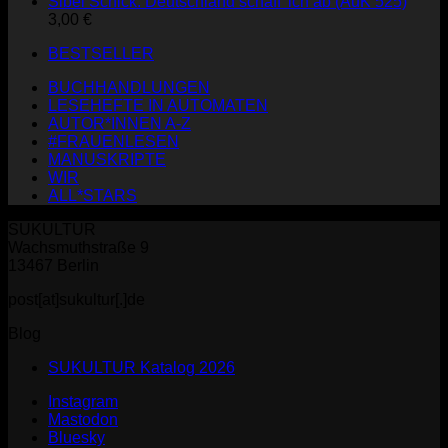
Sibel Schick: Deutschland schaff' ich ab (AuK 525)
3,00
€
BESTSELLER
BUCHHANDLUNGEN
LESEHEFTE IN AUTOMATEN
AUTOR*INNEN A-Z
#FRAUENLESEN
MANUSKRIPTE
WIR
ALL*STARS
SUKULTUR
Wachsmuthstraße 9
13467 Berlin
post[at]sukultur[.]de
Blog
SUKULTUR Katalog 2026
Instagram
Mastodon
Bluesky