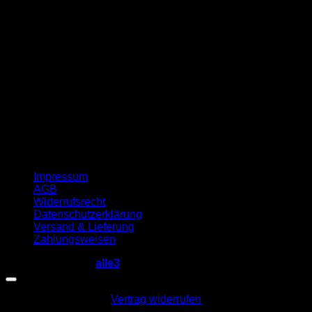
G
Impressum
AGB
Widerrufsrecht
Datenschutzerklärung
Versand & Lieferung
Zahlungsweisen
Copyright 2026 ©
alle3
Vertrag widerrufen