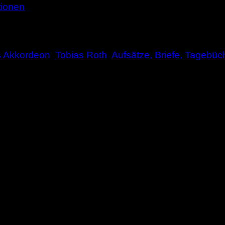
tionen
s Akkordeon
,
Tobias Roth
,
Aufsätze, Briefe, Tagebüch