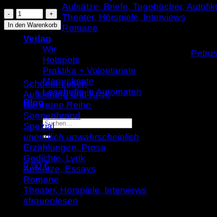
Aufsätze, Briefe, Tagebücher, Autofik
Gilles
Theater, Hörspiele, Interviews
Clément:
In den Warenkorb
Romane
Eine
Verlag
wiederverwertbare
Wir
Artikelnummer:
9783955661717
Kategorien:
Petru
Raumzeit
Hotspots
(DgR
Praktika + Volontariate
10)
Manuskripte
Schöner Lesen
Menge
Lesehefte in Automaten
Aufklärung und Kritik
Blog
Die grüne Reihe
Sonnenbrand
Suche
Spezial
nach:
unendlich unwahrscheinlich
Erzählungen, Prosa
Gedichte, Lyrik
0,00
€
Aufsätze, Essays
Warenkorb
Romane
Theater, Hörspiele, Interviews
#frauenlesen