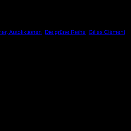
er, Autofiktionen
,
Die grüne Reihe
,
Gilles Clément