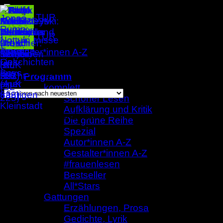
Zum
Inhalt
springen
Gestalter*innen A-Z
/
Petrus Akkordeon
Nach
Alle 20 Ergebnisse werden angezeigt
Programm
neuesten
komplett
sortiert
Schöner Lesen
Aufklärung und Kritik
Petrus Akkordeon
Die grüne Reihe
Spezial
Autor*innen A-Z
Gestalter*innen A-Z
#frauenlesen
Bestseller
All*Stars
Gattungen
Erzählungen, Prosa
Gedichte, Lyrik