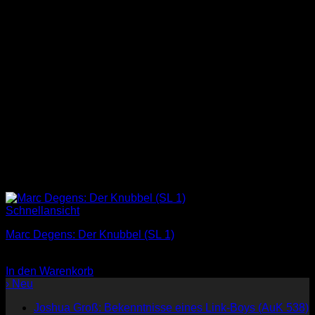
Schnellansicht
Marc Degens: Der Knubbel (SL 1)
3,00
€
In den Warenkorb
› Neu
Joshua Groß: Bekenntnisse eines Link-Boys (AuK 538)