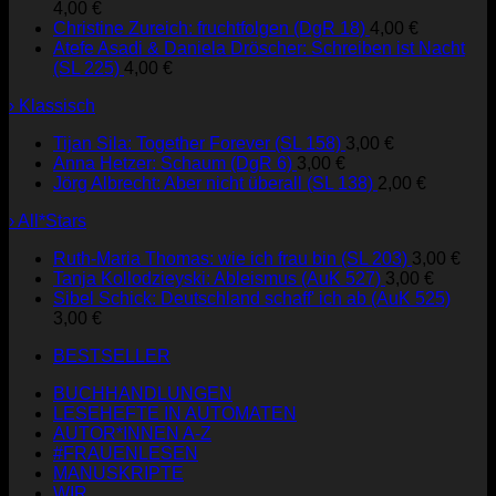
4,00
€
Christine Zureich: fruchtfolgen (DgR 18)
4,00
€
Atefe Asadi & Daniela Dröscher: Schreiben ist Nacht
(SL 225)
4,00
€
› Klassisch
Tijan Sila: Together Forever (SL 158)
3,00
€
Anna Hetzer: Schaum (DgR 6)
3,00
€
Jörg Albrecht: Aber nicht überall (SL 138)
2,00
€
› All*Stars
Ruth-Maria Thomas: wie ich frau bin (SL 203)
3,00
€
Tanja Kollodzieyski: Ableismus (AuK 527)
3,00
€
Sibel Schick: Deutschland schaff' ich ab (AuK 525)
3,00
€
BESTSELLER
BUCHHANDLUNGEN
LESEHEFTE IN AUTOMATEN
AUTOR*INNEN A-Z
#FRAUENLESEN
MANUSKRIPTE
WIR