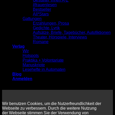
Gestalter*innen A-Z
#frauenlesen
Bestseller
All*Stars
Gattungen
Erzählungen, Prosa
Gedichte, Lyrik
Aufsätze, Briefe, Tagebücher, Autofiktionen
Theater, Hörspiele, Interviews
Romane
Verlag
Wir
Hotspots
Praktika + Volontariate
Manuskripte
Lesehefte in Automaten
Blog
Anmelden
Wir benutzen Cookies, um die Nutzerfreundlichkeit der
Webseite zu verbessern. Durch die weitere Nutzung
der Webseite stimmen Sie der Verwendung von