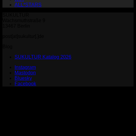
ALL*STARS
SUKULTUR
Wachsmuthstraße 9
13467 Berlin
post[at]sukultur[.]de
Blog
SUKULTUR Katalog 2026
Instagram
Mastodon
Bluesky
Facebook
P