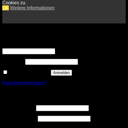
Cookies zu.
OK
Weitere Informationen
Anmelden
Erforderlich
Benutzername oder E-Mail-Adresse
*
Erforderlich
Passwort
*
Angemeldet bleiben
Anmelden
Passwort vergessen?
Registrieren
Erforderlich
Benutzername
*
Erforderlich
E-Mail-Adresse
*