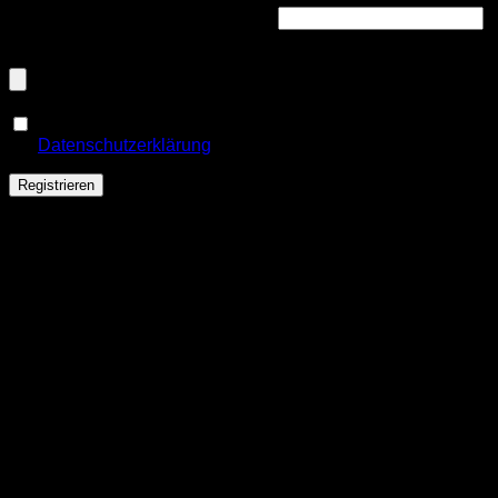
Handelsregisternummer
(optional)
Dokumenten-Upload (PDF, max. 800kb)
(optional)
Ja, ich möchte ein Kundenkonto eröffnen und akzeptiere
Erforderlich
die
Datenschutzerklärung
.
*
Registrieren