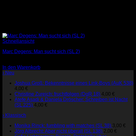
Schnellansicht
Marc Degens: Man sucht sich (SL 2)
3,00
€
In den Warenkorb
› Neu
Joshua Groß: Bekenntnisse eines Link-Boys (AuK 538)
4,00
€
Christine Zureich: fruchtfolgen (DgR 18)
4,00
€
Atefe Asadi & Daniela Dröscher: Schreiben ist Nacht
(SL 225)
4,00
€
› Klassisch
Monika Rinck: fumbling with matches (SL 38)
3,00
€
Jörg Albrecht: Aber nicht überall (SL 138)
2,00
€