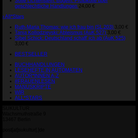
Sofie Lichtenstein: Bügeln. Protokolle über
geschlechtliche Handlungen
24,00
€
› All*Stars
Ruth-Maria Thomas: wie ich frau bin (SL 203)
3,00
€
Tanja Kollodzieyski: Ableismus (AuK 527)
3,00
€
Sibel Schick: Deutschland schaff' ich ab (AuK 525)
3,00
€
BESTSELLER
BUCHHANDLUNGEN
LESEHEFTE IN AUTOMATEN
AUTOR*INNEN A-Z
#FRAUENLESEN
MANUSKRIPTE
WIR
ALL*STARS
SUKULTUR
Wachsmuthstraße 9
13467 Berlin
post[at]sukultur[.]de