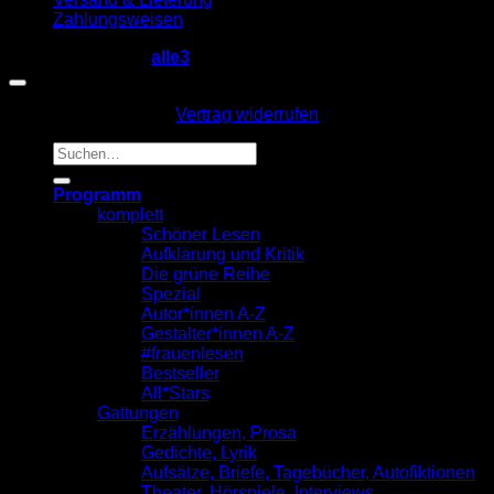
Zahlungsweisen
Copyright 2026 ©
alle3
Vertrag widerrufen
Suche
nach:
Programm
komplett
Schöner Lesen
Aufklärung und Kritik
Die grüne Reihe
Spezial
Autor*innen A-Z
Gestalter*innen A-Z
#frauenlesen
Bestseller
All*Stars
Gattungen
Erzählungen, Prosa
Gedichte, Lyrik
Aufsätze, Briefe, Tagebücher, Autofiktionen
Theater, Hörspiele, Interviews