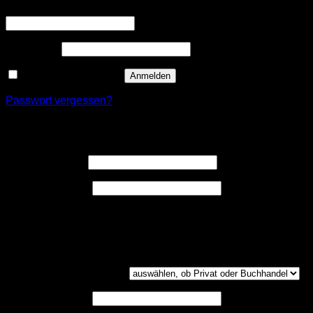
Erforderlich
Benutzername oder E-Mail-Adresse
*
Erforderlich
Passwort
*
Angemeldet bleiben
Anmelden
Passwort vergessen?
Registrieren
Erforderlich
Benutzername
*
Erforderlich
E-Mail-Adresse
*
Ein Link zum Erstellen eines neuen Passwort wird an deine
E-Mail-Adresse gesendet.
Kundengruppe
(optional)
UST-ID
(optional)