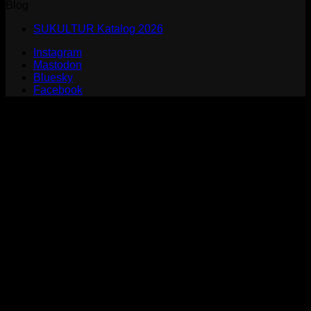
Blog
SUKULTUR Katalog 2026
Instagram
Mastodon
Bluesky
Facebook
P
S