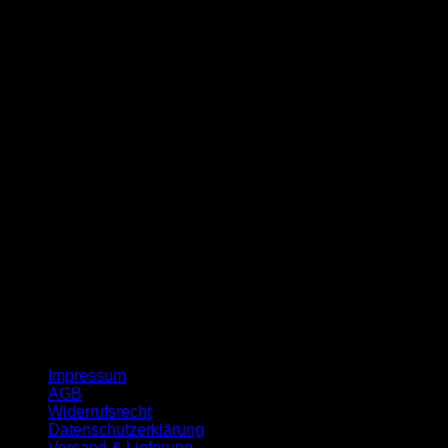
G
Impressum
AGB
Widerrufsrecht
Datenschutzerklärung
Versand & Lieferung