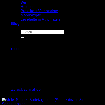
Wir
Hotspots
Praktika + Volontariate
Manuskripte
Lesehefte in Automaten
Blog
Suche
nach:
0,00
€
Warenkorb
Es befinden sich keine Produkte im Warenkorb.
Zurück zum Shop
Schnellansicht