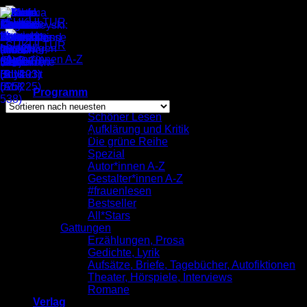
Zum
Inhalt
springen
Autor*innen A-Z
/
Andreas Vogel
Einzelnes Ergebnis wird angezeigt
Programm
komplett
Schöner Lesen
Aufklärung und Kritik
Andreas Vogel
Die grüne Reihe
Spezial
Autor*innen A-Z
Gestalter*innen A-Z
#frauenlesen
Bestseller
All*Stars
Gattungen
Erzählungen, Prosa
Gedichte, Lyrik
Aufsätze, Briefe, Tagebücher, Autofiktionen
Theater, Hörspiele, Interviews
Romane
Verlag