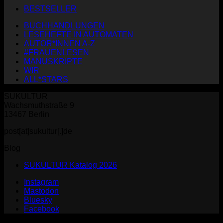
BESTSELLER
BUCHHANDLUNGEN
LESEHEFTE IN AUTOMATEN
AUTOR*INNEN A-Z
#FRAUENLESEN
MANUSKRIPTE
WIR
ALL*STARS
SUKULTUR
Wachsmuthstraße 9
13467 Berlin
post[at]sukultur[.]de
Blog
SUKULTUR Katalog 2026
Instagram
Mastodon
Bluesky
Facebook