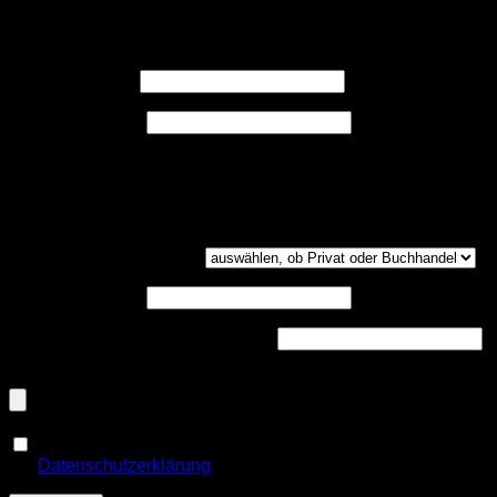
Registrieren
Erforderlich
Benutzername
*
Erforderlich
E-Mail-Adresse
*
Ein Link zum Erstellen eines neuen Passwort wird an deine
E-Mail-Adresse gesendet.
Kundengruppe
(optional)
UST-ID
(optional)
Handelsregisternummer
(optional)
Dokumenten-Upload (PDF, max. 800kb)
(optional)
Ja, ich möchte ein Kundenkonto eröffnen und akzeptiere
Erforderlich
die
Datenschutzerklärung
.
*