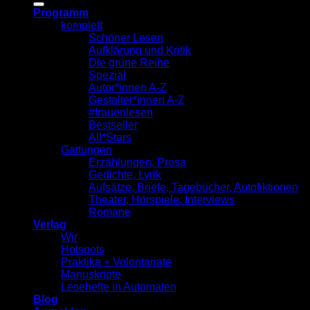
Programm
komplett
Schöner Lesen
Aufklärung und Kritik
Die grüne Reihe
Spezial
Autor*innen A-Z
Gestalter*innen A-Z
#frauenlesen
Bestseller
All*Stars
Gattungen
Erzählungen, Prosa
Gedichte, Lyrik
Aufsätze, Briefe, Tagebücher, Autofiktionen
Theater, Hörspiele, Interviews
Romane
Verlag
Wir
Hotspots
Praktika + Volontariate
Manuskripte
Lesehefte in Automaten
Blog