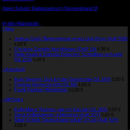
Aleks Scholz: Badetagebuch (Sonnenbrand 3)
22,00
€
In den Warenkorb
› Neu
Joshua Groß: Bekenntnisse eines Link-Boys (AuK 538)
4,00
€
Christine Zureich: fruchtfolgen (DgR 18)
4,00
€
Atefe Asadi & Daniela Dröscher: Schreiben ist Nacht
(SL 225)
4,00
€
› Klassisch
Marc Degens: Das Ich der Geschichte (SL 193)
3,00
€
Thomas Meinecke hört (SL 68)
4,00
€
Frank Fischer: Weltmüller
14,00
€
› All*Stars
Ruth-Maria Thomas: wie ich frau bin (SL 203)
3,00
€
Tanja Kollodzieyski: Ableismus (AuK 527)
3,00
€
Sibel Schick: Deutschland schaff' ich ab (AuK 525)
3,00
€