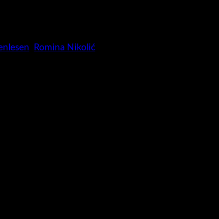
enlesen
,
Romina Nikolić