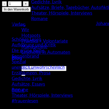
Gedichte, Lyrik
Romina
Aufsätze, Briefe, Tagebücher, Autofik
Nikolić:
In den Warenkorb
Theater, Hörspiele, Interviews
Litanei
Romane
der
Artikelnummer:
9783955661908
Kategorien:
Johan
Verlag
Leichtigkeit,
Wir
in
Hotspots
der
Schöner Lesen
Praktika + Volontariate
du–
Aufklärung und Kritik
Manuskripte
(SL
Die grüne Reihe
Lesehefte in Automaten
219)
Sonnenbrand
Blog
Menge
Spezial
unendlich unwahrscheinlich
Suche
Erzählungen, Prosa
nach:
Gedichte, Lyrik
Aufsätze, Essays
Romane
0,00
€
Theater, Hörspiele, Interviews
Warenkorb
#frauenlesen