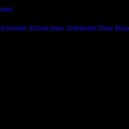
tionen
na Springer
,
Schöner Lesen
,
Erzählungen, Prosa
,
#frau