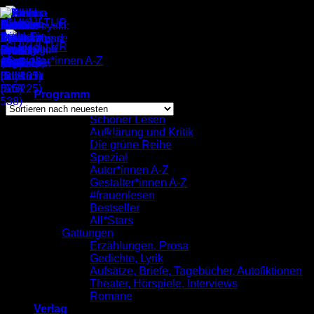
Zum
Inhalt
springen
Gestalter*innen A-Z
/
Christof Heppeler
Einzelnes Ergebnis wird angezeigt
Programm
komplett
Schöner Lesen
Aufklärung und Kritik
Christof Heppeler
Die grüne Reihe
Spezial
Autor*innen A-Z
Gestalter*innen A-Z
#frauenlesen
Bestseller
All*Stars
Gattungen
Erzählungen, Prosa
Gedichte, Lyrik
Aufsätze, Briefe, Tagebücher, Autofiktionen
Theater, Hörspiele, Interviews
Romane
Verlag