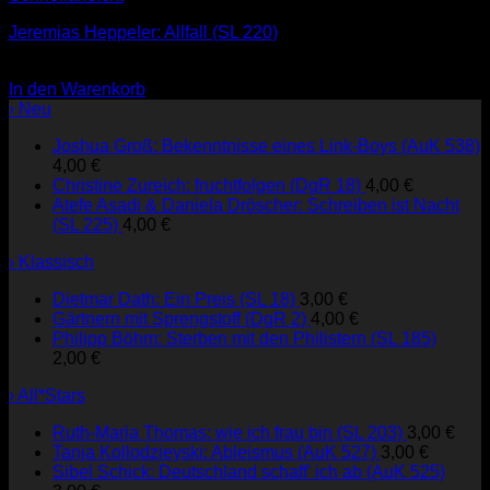
Jeremias Heppeler: Allfall (SL 220)
4,00
€
In den Warenkorb
› Neu
Joshua Groß: Bekenntnisse eines Link-Boys (AuK 538)
4,00
€
Christine Zureich: fruchtfolgen (DgR 18)
4,00
€
Atefe Asadi & Daniela Dröscher: Schreiben ist Nacht
(SL 225)
4,00
€
› Klassisch
Dietmar Dath: Ein Preis (SL 18)
3,00
€
Gärtnern mit Sprengstoff (DgR 2)
4,00
€
Philipp Böhm: Sterben mit den Philistern (SL 185)
2,00
€
› All*Stars
Ruth-Maria Thomas: wie ich frau bin (SL 203)
3,00
€
Tanja Kollodzieyski: Ableismus (AuK 527)
3,00
€
Sibel Schick: Deutschland schaff' ich ab (AuK 525)