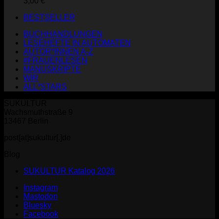
3,00
€
BESTSELLER
BUCHHANDLUNGEN
LESEHEFTE IN AUTOMATEN
AUTOR*INNEN A-Z
#FRAUENLESEN
MANUSKRIPTE
WIR
ALL*STARS
SUKULTUR
Wachsmuthstraße 9
13467 Berlin
post[at]sukultur[.]de
Blog
SUKULTUR Katalog 2026
Instagram
Mastodon
Bluesky
Facebook