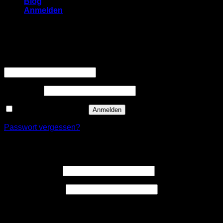
Blog
Anmelden
Anmelden
Erforderlich
Benutzername oder E-Mail-Adresse
*
Erforderlich
Passwort
*
Angemeldet bleiben
Anmelden
Passwort vergessen?
Registrieren
Erforderlich
Benutzername
*
Erforderlich
E-Mail-Adresse
*
Ein Link zum Erstellen eines neuen Passwort wird an deine
E-Mail-Adresse gesendet.