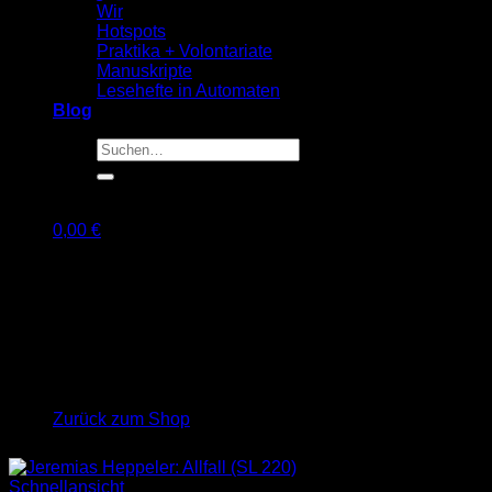
Wir
Hotspots
Praktika + Volontariate
Manuskripte
Lesehefte in Automaten
Blog
Suche
nach:
0,00
€
Warenkorb
Es befinden sich keine Produkte im Warenkorb.
Zurück zum Shop
Schnellansicht