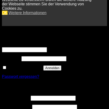
der Webseite stimmen Sie der Verwendung von
Cookies zu.
OK
Weitere Informationen
Anmelden
Erforderlich
Benutzername oder E-Mail-Adresse
*
Erforderlich
Passwort
*
Angemeldet bleiben
Anmelden
Passwort vergessen?
Registrieren
Erforderlich
Benutzername
*
Erforderlich
E-Mail-Adresse
*