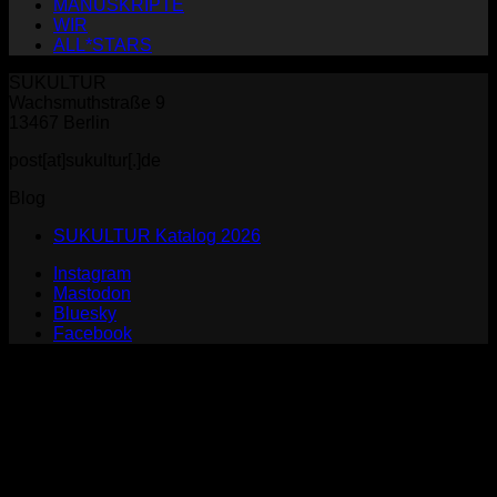
MANUSKRIPTE
WIR
ALL*STARS
SUKULTUR
Wachsmuthstraße 9
13467 Berlin
post[at]sukultur[.]de
Blog
SUKULTUR Katalog 2026
Instagram
Mastodon
Bluesky
Facebook
P