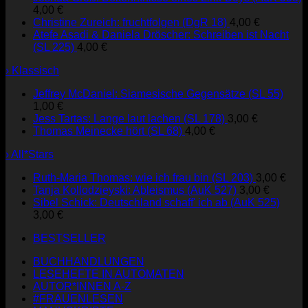
4,00
€
Christine Zureich: fruchtfolgen (DgR 18)
4,00
€
Atefe Asadi & Daniela Dröscher: Schreiben ist Nacht
(SL 225)
4,00
€
› Klassisch
Jeffrey McDaniel: Siamesische Gegensätze (SL 55)
1,00
€
Jess Tartas: Lange laut lachen (SL 178)
3,00
€
Thomas Meinecke hört (SL 68)
4,00
€
› All*Stars
Ruth-Maria Thomas: wie ich frau bin (SL 203)
3,00
€
Tanja Kollodzieyski: Ableismus (AuK 527)
3,00
€
Sibel Schick: Deutschland schaff' ich ab (AuK 525)
3,00
€
BESTSELLER
BUCHHANDLUNGEN
LESEHEFTE IN AUTOMATEN
AUTOR*INNEN A-Z
#FRAUENLESEN