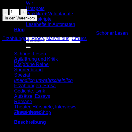
Nur noch 2 vorrätig
Wir
Hotspots
Crauss:
Praktika + Volontariate
die
In den Warenkorb
Manuskripte
frau
Lesehefte in Automaten
von
Blog
gründau
Artikelnummer:
9783937737522
Kategorien:
Schöner Lesen
,
(SL
Erzählungen, Prosa
,
Marvellous
,
Crauss
Suche
47)
nach:
Menge
Schöner Lesen
Aufklärung und Kritik
0,00
€
Die grüne Reihe
Warenkorb
Sonnenbrand
Spezial
unendlich unwahrscheinlich
Erzählungen, Prosa
Gedichte, Lyrik
Aufsätze, Essays
Romane
Es befinden sich keine Produkte im Warenkorb.
Theater, Hörspiele, Interviews
#frauenlesen
Zurück zum Shop
Beschreibung