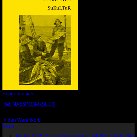
Schnellansicht
Hel: NA55PO3M (SL 15)
1,00
€
In den Warenkorb
› Neu
Joshua Groß: Bekenntnisse eines Link-Boys (AuK 538)