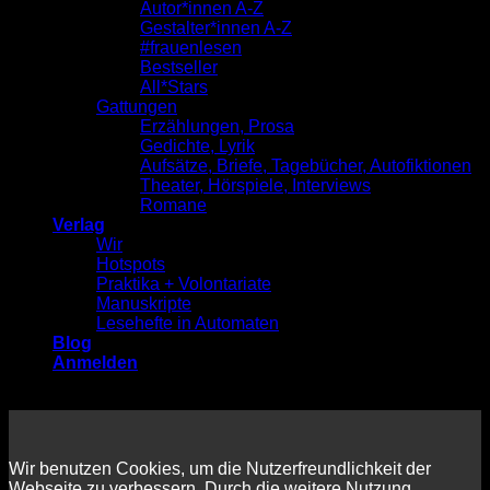
Autor*innen A-Z
Gestalter*innen A-Z
#frauenlesen
Bestseller
All*Stars
Gattungen
Erzählungen, Prosa
Gedichte, Lyrik
Aufsätze, Briefe, Tagebücher, Autofiktionen
Theater, Hörspiele, Interviews
Romane
Verlag
Wir
Hotspots
Praktika + Volontariate
Manuskripte
Lesehefte in Automaten
Blog
Anmelden
Wir benutzen Cookies, um die Nutzerfreundlichkeit der
Webseite zu verbessern. Durch die weitere Nutzung