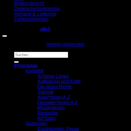
Widerrufsrecht
Datenschutzerklärung
Versand & Lieferung
Zahlungsweisen
Copyright 2026 ©
alle3
Vertrag widerrufen
Suche
nach:
Programm
komplett
Schöner Lesen
Aufklärung und Kritik
Die grüne Reihe
Spezial
Autor*innen A-Z
Gestalter*innen A-Z
#frauenlesen
Bestseller
All*Stars
Gattungen
Erzählungen, Prosa