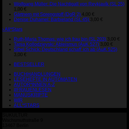
Wolfgang Müller: Die Nachtigall von Reykjavík (SL 25)
1,00
€
Gärtnern mit Sprengstoff (DgR 2)
4,00
€
Denise Duhamel: Barbieland (SL 45)
3,00
€
› All*Stars
Ruth-Maria Thomas: wie ich frau bin (SL 203)
3,00
€
Tanja Kollodzieyski: Ableismus (AuK 527)
3,00
€
Sibel Schick: Deutschland schaff' ich ab (AuK 525)
3,00
€
BESTSELLER
BUCHHANDLUNGEN
LESEHEFTE IN AUTOMATEN
AUTOR*INNEN A-Z
#FRAUENLESEN
MANUSKRIPTE
WIR
ALL*STARS
SUKULTUR
Wachsmuthstraße 9
13467 Berlin