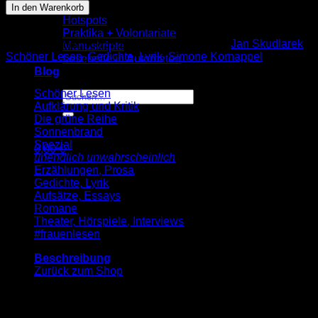
Skudlarek:
Wir
In den Warenkorb
Du
Hotspots
hast
Praktika + Volontariate
Lippen
Artikelnummer:
9783955660611
Kategorien:
Jan Skudlarek
,
Manuskripte
wie
Schöner Lesen
,
Gedichte, Lyrik
,
Simone Kornappel
Lesehefte in Automaten
Mozart
Blog
(SL
156)
Schöner Lesen
Suche
Menge
Aufklärung und Kritik
nach:
Die grüne Reihe
Sonnenbrand
Spezial
0,00
€
unendlich unwahrscheinlich
Warenkorb
Erzählungen, Prosa
Gedichte, Lyrik
Aufsätze, Essays
Romane
Theater, Hörspiele, Interviews
#frauenlesen
Es befinden sich keine Produkte im Warenkorb.
Beschreibung
Zurück zum Shop
Die Körper der Soldaten brennen
mit überraschender Leichtigkeit. Würdest Du für
mich