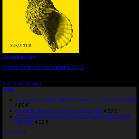
Schnellansicht
Dietmar Dath: Charonia tritonis (SL 3)
3,00
€
In den Warenkorb
› Neu
Joshua Groß: Bekenntnisse eines Link-Boys (AuK 538)
4,00
€
Christine Zureich: fruchtfolgen (DgR 18)
4,00
€
Atefe Asadi & Daniela Dröscher: Schreiben ist Nacht
(SL 225)
4,00
€
› Klassisch