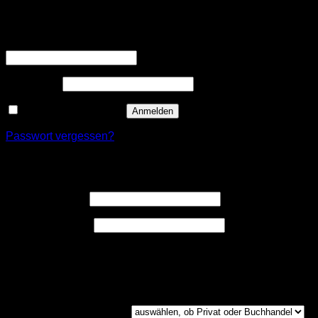
Anmelden
Erforderlich
Benutzername oder E-Mail-Adresse
*
Erforderlich
Passwort
*
Angemeldet bleiben
Anmelden
Passwort vergessen?
Registrieren
Erforderlich
Benutzername
*
Erforderlich
E-Mail-Adresse
*
Ein Link zum Erstellen eines neuen Passwort wird an deine
E-Mail-Adresse gesendet.
Kundengruppe
(optional)