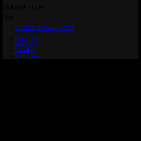
post[at]sukultur[.]de
Blog
SUKULTUR Katalog 2026
Instagram
Mastodon
Bluesky
Facebook
P
S