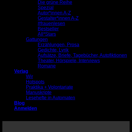
Die grüne Reihe
Spezial
Autor*innen A-Z
Gestalter*innen A-Z
#frauenlesen
Bestseller
All*Stars
Gattungen
Erzählungen, Prosa
Gedichte, Lyrik
Aufsätze, Briefe, Tagebücher, Autofiktionen
Theater, Hörspiele, Interviews
Romane
Verlag
Wir
Hotspots
Praktika + Volontariate
Manuskripte
Lesehefte in Automaten
Blog
Anmelden