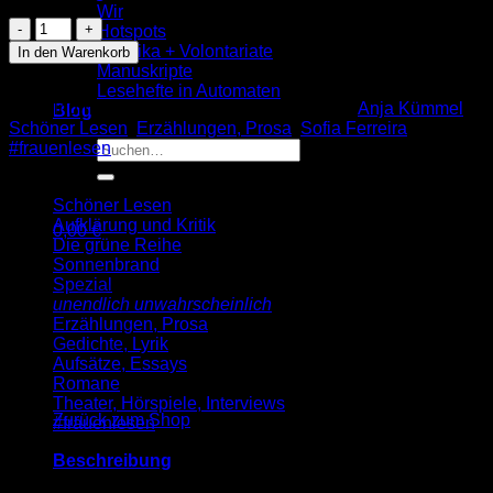
Wir
Anja
Hotspots
Kümmel:
Praktika + Volontariate
In den Warenkorb
Schimmernder
Manuskripte
Dunst
Lesehefte in Automaten
über
Artikelnummer:
9783955660468
Kategorien:
Anja Kümmel
,
Blog
Perelín
Schöner Lesen
,
Erzählungen, Prosa
,
Sofia Ferreira
,
(SL
Suche
#frauenlesen
141)
nach:
Menge
Schöner Lesen
Aufklärung und Kritik
0,00
€
Die grüne Reihe
Warenkorb
Sonnenbrand
Spezial
unendlich unwahrscheinlich
Erzählungen, Prosa
Gedichte, Lyrik
Aufsätze, Essays
Es befinden sich keine Produkte im Warenkorb.
Romane
Theater, Hörspiele, Interviews
Zurück zum Shop
#frauenlesen
Beschreibung