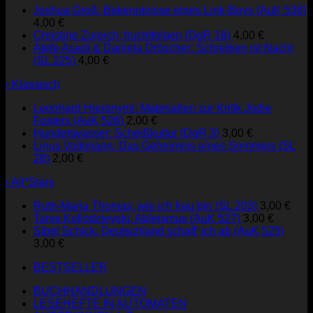
Joshua Groß: Bekenntnisse eines Link-Boys (AuK 538)
4,00
€
Christine Zureich: fruchtfolgen (DgR 18)
4,00
€
Atefe Asadi & Daniela Dröscher: Schreiben ist Nacht
(SL 225)
4,00
€
› Klassisch
Leonhard Hieronymi: Materialien zur Kritik Jodie
Fosters (AuK 526)
2,00
€
Hundertwasser: Scheißkultur (DgR 3)
3,00
€
Linus Volkmann: Das Geheimnis eines Sommers (SL
28)
2,00
€
› All*Stars
Ruth-Maria Thomas: wie ich frau bin (SL 203)
3,00
€
Tanja Kollodzieyski: Ableismus (AuK 527)
3,00
€
Sibel Schick: Deutschland schaff' ich ab (AuK 525)
3,00
€
BESTSELLER
BUCHHANDLUNGEN
LESEHEFTE IN AUTOMATEN