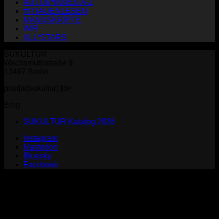
AUTOR*INNEN A-Z
#FRAUENLESEN
MANUSKRIPTE
WIR
ALL*STARS
SUKULTUR
Wachsmuthstraße 9
13467 Berlin
post[at]sukultur[.]de
Blog
SUKULTUR Katalog 2026
Instagram
Mastodon
Bluesky
Facebook
P