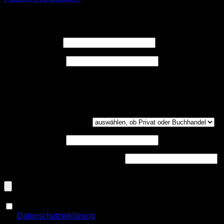
Registrieren
Erforderlich
Benutzername
*
Erforderlich
E-Mail-Adresse
*
Ein Link zum Erstellen eines neuen Passwort wird an deine
E-Mail-Adresse gesendet.
Kundengruppe
(optional)
UST-ID
(optional)
Handelsregisternummer
(optional)
Dokumenten-Upload (PDF, max. 800kb)
(optional)
Ja, ich möchte ein Kundenkonto eröffnen und akzeptiere
Erforderlich
die
Datenschutzerklärung
.
*