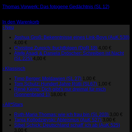
Thomas Vorwerk: Das fotogene Gedächtnis (SL 12)
3,00
€
In den Warenkorb
› Neu
Joshua Groß: Bekenntnisse eines Link-Boys (AuK 538)
4,00
€
Christine Zureich: fruchtfolgen (DgR 18)
4,00
€
Atefe Asadi & Daniela Dröscher: Schreiben ist Nacht
(SL 225)
4,00
€
› Klassisch
Timo Berger: Moldawien (SL 27)
1,00
€
Tom Schulz: Hundert Jahre Rütli (SL67)
1,00
€
René Kemp: Dich gibt's nur dreimal für mich
(Sonnenbrand 1)
18,00
€
› All*Stars
Ruth-Maria Thomas: wie ich frau bin (SL 203)
3,00
€
Tanja Kollodzieyski: Ableismus (AuK 527)
3,00
€
Sibel Schick: Deutschland schaff' ich ab (AuK 525)
3,00
€