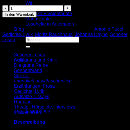
Wir
Antonio
Hotspots
Pucci:
Praktika + Volontariate
In den Warenkorb
Es
Manuskripte
nervt!
Lesehefte in Automaten
(SL
Artikelnummer:
9783955660833
Kategorien:
Antonio Pucci
,
Blog
166)
Gedichte, Lyrik
,
Moritz Rauchhaus
,
Johanna Heyne
,
Schöner
Menge
Suche
Lesen
nach:
Schöner Lesen
Aufklärung und Kritik
0,00
€
Die grüne Reihe
Warenkorb
Sonnenbrand
Spezial
unendlich unwahrscheinlich
Erzählungen, Prosa
Gedichte, Lyrik
Aufsätze, Essays
Es befinden sich keine Produkte im Warenkorb.
Romane
Theater, Hörspiele, Interviews
Zurück zum Shop
#frauenlesen
Beschreibung