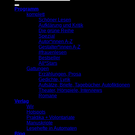
nach:
Programm
komplett
Schöner Lesen
Aufklärung und Kritik
Die grüne Reihe
Spezial
Autor*innen A-Z
Gestalter*innen A-Z
#frauenlesen
Bestseller
All*Stars
Gattungen
Erzählungen, Prosa
Gedichte, Lyrik
Aufsätze, Briefe, Tagebücher, Autofiktionen
Theater, Hörspiele, Interviews
Romane
Verlag
Wir
Hotspots
Praktika + Volontariate
Manuskripte
Lesehefte in Automaten
Blog