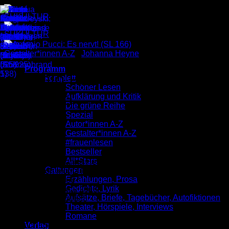
Zum
Inhalt
springen
Gestalter*innen A-Z
/
Johanna Heyne
Programm
Antonio Pucci:
komplett
Schöner Lesen
Es nervt!
Aufklärung und Kritik
Die grüne Reihe
(SL 166)
Spezial
Autor*innen A-Z
Gestalter*innen A-Z
#frauenlesen
3,00
€
Bestseller
All*Stars
Illustriert von Johanna Heyne
Gattungen
Übersetzt von Moritz Rauchhaus
Erzählungen, Prosa
Schöner Lesen 166
Gedichte, Lyrik
Veröffentlicht im Mai 2018
Aufsätze, Briefe, Tagebücher, Autofiktionen
ISBN: 9783955660833
Theater, Hörspiele, Interviews
Preis: 3,00 €
Romane
Nur noch 15 vorrätig (kann nachbestellt werden)
Verlag