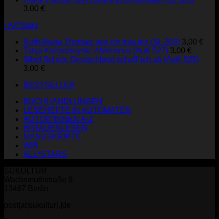
3,00
€
› All*Stars
Ruth-Maria Thomas: wie ich frau bin (SL 203)
3,00
€
Tanja Kollodzieyski: Ableismus (AuK 527)
3,00
€
Sibel Schick: Deutschland schaff' ich ab (AuK 525)
3,00
€
BESTSELLER
BUCHHANDLUNGEN
LESEHEFTE IN AUTOMATEN
AUTOR*INNEN A-Z
#FRAUENLESEN
MANUSKRIPTE
WIR
ALL*STARS
SUKULTUR
Wachsmuthstraße 9
13467 Berlin
post[at]sukultur[.]de