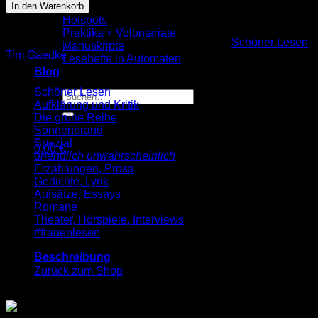
Gaedke:
In den Warenkorb
Wir
Tesserakt (SL
Hotspots
132)
Praktika + Volontariate
Menge
Artikelnummer:
9783955660246
Kategorien:
Schöner Lesen
,
Manuskripte
Tim Gaedke
Lesehefte in Automaten
Blog
Schöner Lesen
Suche
Aufklärung und Kritik
nach:
Die grüne Reihe
Sonnenbrand
Spezial
0,00
€
unendlich unwahrscheinlich
Warenkorb
Erzählungen, Prosa
Gedichte, Lyrik
Aufsätze, Essays
Romane
Theater, Hörspiele, Interviews
#frauenlesen
Es befinden sich keine Produkte im Warenkorb.
Beschreibung
Zurück zum Shop