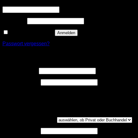
Erforderlich
Benutzername oder E-Mail-Adresse
*
Erforderlich
Passwort
*
Angemeldet bleiben
Anmelden
Passwort vergessen?
Registrieren
Erforderlich
Benutzername
*
Erforderlich
E-Mail-Adresse
*
Ein Link zum Erstellen eines neuen Passwort wird an deine
E-Mail-Adresse gesendet.
Kundengruppe
(optional)
UST-ID
(optional)