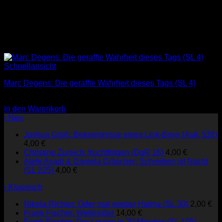
Schnellansicht
Marc Degens: Die geraffte Wahrheit dieses Tags (SL 4)
3,00
€
In den Warenkorb
› Neu
Joshua Groß: Bekenntnisse eines Link-Boys (AuK 538)
4,00
€
Christine Zureich: fruchtfolgen (DgR 18)
4,00
€
Atefe Asadi & Daniela Dröscher: Schreiben ist Nacht
(SL 225)
4,00
€
› Klassisch
Nikola Richter: Oder mal wieder Halma (SL 30)
2,00
€
Frank Fischer: Weltmüller
14,00
€
Frank Fischer: Der Louvre in 20 Minuten (SL 105)