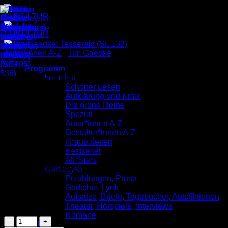
Zum
Inhalt
springen
Autor*innen A-Z
/
Tim Gaedke
Programm
Tim Gaedke: Tesserakt (SL
komplett
Schöner Lesen
132)
Aufklärung und Kritik
Die grüne Reihe
Spezial
Autor*innen A-Z
2,00
€
Gestalter*innen A-Z
Illustriert von
Tim Gaedke
#frauenlesen
Schöner Lesen 132
Bestseller
Veröffentlicht im Dezember 2013
All*Stars
ISBN: 9783955660246
Gattungen
Erzählungen, Prosa
Preis: 2,00 €
Gedichte, Lyrik
Aufsätze, Briefe, Tagebücher, Autofiktionen
Vorrätig
Theater, Hörspiele, Interviews
Romane
Tim
Verlag