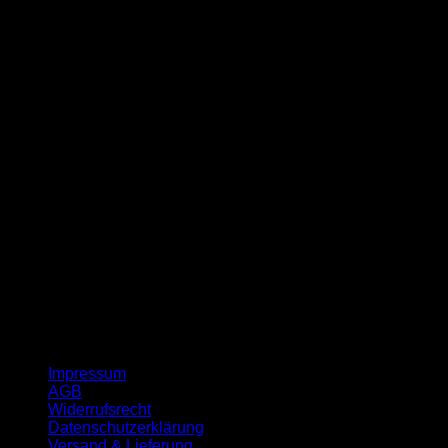
G
Impressum
AGB
Widerrufsrecht
Datenschutzerklärung
Versand & Lieferung