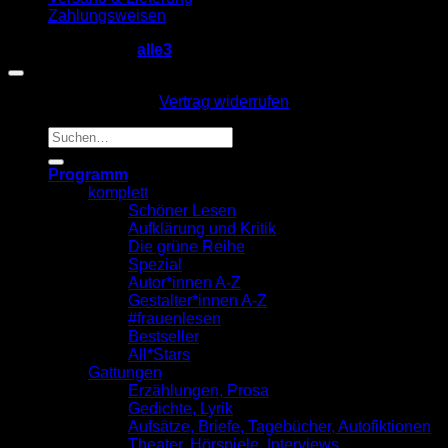
Zahlungsweisen
Copyright 2026 ©
alle3
Vertrag widerrufen
Suche
nach:
Programm
komplett
Schöner Lesen
Aufklärung und Kritik
Die grüne Reihe
Spezial
Autor*innen A-Z
Gestalter*innen A-Z
#frauenlesen
Bestseller
All*Stars
Gattungen
Erzählungen, Prosa
Gedichte, Lyrik
Aufsätze, Briefe, Tagebücher, Autofiktionen
Theater, Hörspiele, Interviews