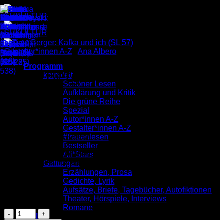
Zum
Inhalt
springen
Gestalter*innen A-Z
/
Ana Albero
Programm
Timo Berger: Kafka und ich
komplett
Schöner Lesen
(SL 57)
Aufklärung und Kritik
Die grüne Reihe
Spezial
Autor*innen A-Z
2,00
€
Gestalter*innen A-Z
Illustriert von
Ana Albero
#frauenlesen
Schöner Lesen 57
Bestseller
Veröffentlicht im Oktober 2006
All*Stars
ISBN: 9783937737652
Gattungen
Erzählungen, Prosa
Preis: 2,00 €
Gedichte, Lyrik
Aufsätze, Briefe, Tagebücher, Autofiktionen
Vorrätig
Theater, Hörspiele, Interviews
Romane
Timo
Verlag