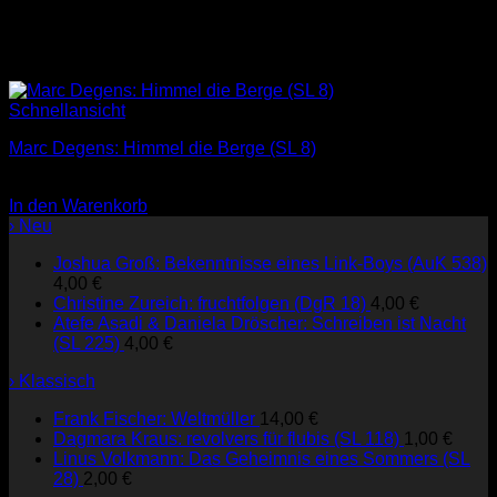
Schnellansicht
Marc Degens: Himmel die Berge (SL 8)
3,00
€
In den Warenkorb
› Neu
Joshua Groß: Bekenntnisse eines Link-Boys (AuK 538)
4,00
€
Christine Zureich: fruchtfolgen (DgR 18)
4,00
€
Atefe Asadi & Daniela Dröscher: Schreiben ist Nacht
(SL 225)
4,00
€
› Klassisch
Frank Fischer: Weltmüller
14,00
€
Dagmara Kraus: revolvers für flubis (SL 118)
1,00
€
Linus Volkmann: Das Geheimnis eines Sommers (SL
28)
2,00
€