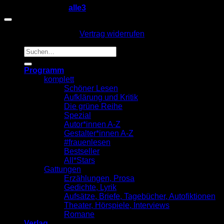
Copyright 2026 ©
alle3
Vertrag widerrufen
Suche
nach:
Programm
komplett
Schöner Lesen
Aufklärung und Kritik
Die grüne Reihe
Spezial
Autor*innen A-Z
Gestalter*innen A-Z
#frauenlesen
Bestseller
All*Stars
Gattungen
Erzählungen, Prosa
Gedichte, Lyrik
Aufsätze, Briefe, Tagebücher, Autofiktionen
Theater, Hörspiele, Interviews
Romane
Verlag