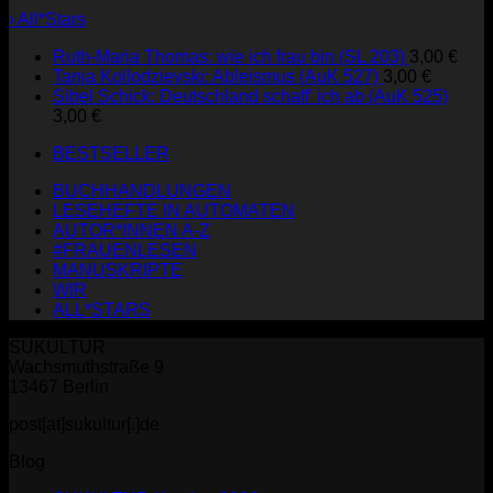
› All*Stars
Ruth-Maria Thomas: wie ich frau bin (SL 203)
3,00
€
Tanja Kollodzieyski: Ableismus (AuK 527)
3,00
€
Sibel Schick: Deutschland schaff' ich ab (AuK 525)
3,00
€
BESTSELLER
BUCHHANDLUNGEN
LESEHEFTE IN AUTOMATEN
AUTOR*INNEN A-Z
#FRAUENLESEN
MANUSKRIPTE
WIR
ALL*STARS
SUKULTUR
Wachsmuthstraße 9
13467 Berlin
post[at]sukultur[.]de
Blog