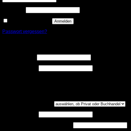
Erforderlich
Passwort
*
Angemeldet bleiben
Anmelden
Passwort vergessen?
Registrieren
Erforderlich
Benutzername
*
Erforderlich
E-Mail-Adresse
*
Ein Link zum Erstellen eines neuen Passwort wird an deine
E-Mail-Adresse gesendet.
Kundengruppe
(optional)
UST-ID
(optional)
Handelsregisternummer
(optional)