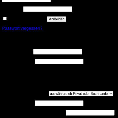
Erforderlich
Passwort
*
Angemeldet bleiben
Anmelden
Passwort vergessen?
Registrieren
Erforderlich
Benutzername
*
Erforderlich
E-Mail-Adresse
*
Ein Link zum Erstellen eines neuen Passwort wird an deine
E-Mail-Adresse gesendet.
Kundengruppe
(optional)
UST-ID
(optional)
Handelsregisternummer
(optional)