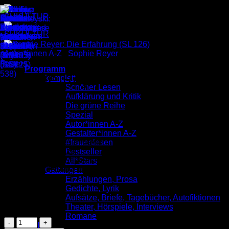
Zum
Inhalt
springen
Autor*innen A-Z
/
Sophie Reyer
Programm
Sophie Reyer: Die Erfahrung
komplett
Schöner Lesen
(SL 126)
Aufklärung und Kritik
Die grüne Reihe
Spezial
Autor*innen A-Z
3,00
€
Gestalter*innen A-Z
Illustriert von
Sophie Reyer
#frauenlesen
Schöner Lesen 126
Bestseller
Veröffentlicht im September 2013
All*Stars
ISBN: 9783955660062
Gattungen
Erzählungen, Prosa
Preis: 3,00 €
Gedichte, Lyrik
Aufsätze, Briefe, Tagebücher, Autofiktionen
Vorrätig
Theater, Hörspiele, Interviews
Romane
Sophie
Verlag