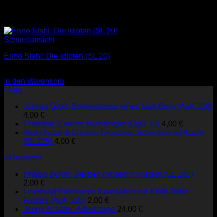
Schnellansicht
Enno Stahl: Die Idioten (SL 20)
3,00
€
In den Warenkorb
› Neu
Joshua Groß: Bekenntnisse eines Link-Boys (AuK 538)
4,00
€
Christine Zureich: fruchtfolgen (DgR 18)
4,00
€
Atefe Asadi & Daniela Dröscher: Schreiben ist Nacht
(SL 225)
4,00
€
› Klassisch
Philipp Böhm: Sterben mit den Philistern (SL 185)
2,00
€
Leonhard Hieronymi: Materialien zur Kritik Jodie
Fosters (AuK 526)
2,00
€
Jenny Schäfer: Arbeitstage
24,00
€