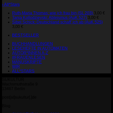
› All*Stars
Ruth-Maria Thomas: wie ich frau bin (SL 203)
3,00
€
Tanja Kollodzieyski: Ableismus (AuK 527)
3,00
€
Sibel Schick: Deutschland schaff' ich ab (AuK 525)
3,00
€
BESTSELLER
BUCHHANDLUNGEN
LESEHEFTE IN AUTOMATEN
AUTOR*INNEN A-Z
#FRAUENLESEN
MANUSKRIPTE
WIR
ALL*STARS
SUKULTUR
Wachsmuthstraße 9
13467 Berlin
post[at]sukultur[.]de
Blog