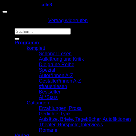
Copyright 2026 ©
alle3
Vertrag widerrufen
Suche
nach:
Programm
komplett
Schöner Lesen
Aufklärung und Kritik
Die grüne Reihe
Spezial
Autor*innen A-Z
Gestalter*innen A-Z
#frauenlesen
Bestseller
All*Stars
Gattungen
Erzählungen, Prosa
Gedichte, Lyrik
Aufsätze, Briefe, Tagebücher, Autofiktionen
Theater, Hörspiele, Interviews
Romane
Verlag