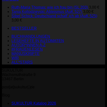
Ruth-Maria Thomas: wie ich frau bin (SL 203)
3,00
€
Tanja Kollodzieyski: Ableismus (AuK 527)
3,00
€
Sibel Schick: Deutschland schaff' ich ab (AuK 525)
3,00
€
BESTSELLER
BUCHHANDLUNGEN
LESEHEFTE IN AUTOMATEN
AUTOR*INNEN A-Z
#FRAUENLESEN
MANUSKRIPTE
WIR
ALL*STARS
SUKULTUR
Wachsmuthstraße 9
13467 Berlin
post[at]sukultur[.]de
Blog
SUKULTUR Katalog 2026