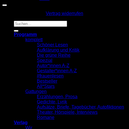
Vertrag widerrufen
Suche
nach:
Programm
komplett
Schöner Lesen
Aufklärung und Kritik
Die grüne Reihe
Spezial
Autor*innen A-Z
Gestalter*innen A-Z
#frauenlesen
Bestseller
All*Stars
Gattungen
Erzählungen, Prosa
Gedichte, Lyrik
Aufsätze, Briefe, Tagebücher, Autofiktionen
Theater, Hörspiele, Interviews
Romane
Verlag
Wir