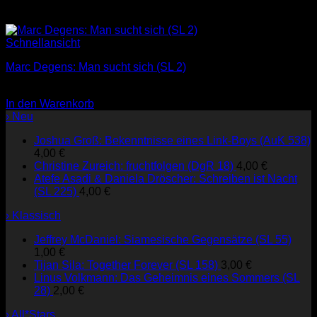
Schnellansicht
Marc Degens: Man sucht sich (SL 2)
3,00
€
In den Warenkorb
› Neu
Joshua Groß: Bekenntnisse eines Link-Boys (AuK 538)
4,00
€
Christine Zureich: fruchtfolgen (DgR 18)
4,00
€
Atefe Asadi & Daniela Dröscher: Schreiben ist Nacht
(SL 225)
4,00
€
› Klassisch
Jeffrey McDaniel: Siamesische Gegensätze (SL 55)
1,00
€
Tijan Sila: Together Forever (SL 158)
3,00
€
Linus Volkmann: Das Geheimnis eines Sommers (SL
28)
2,00
€
› All*Stars