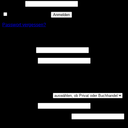
Erforderlich
Passwort
*
Angemeldet bleiben
Anmelden
Passwort vergessen?
Registrieren
Erforderlich
Benutzername
*
Erforderlich
E-Mail-Adresse
*
Ein Link zum Erstellen eines neuen Passwort wird an deine
E-Mail-Adresse gesendet.
Kundengruppe
(optional)
UST-ID
(optional)
Handelsregisternummer
(optional)
Dokumenten-Upload (PDF, max. 800kb)
(optional)