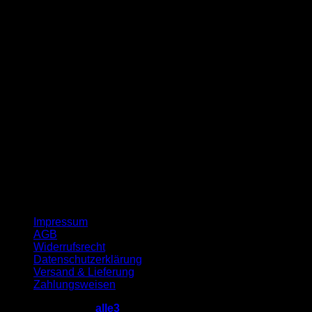
G
Impressum
AGB
Widerrufsrecht
Datenschutzerklärung
Versand & Lieferung
Zahlungsweisen
Copyright 2026 ©
alle3