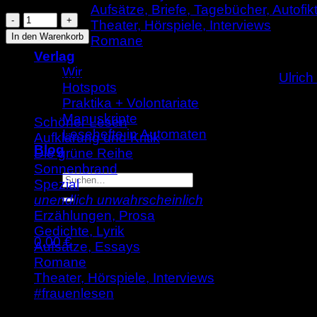
Aufsätze, Briefe, Tagebücher, Autofik
Ulrich
Theater, Hörspiele, Interviews
van
In den Warenkorb
Romane
Loyen:
Verlag
Galla
Wir
Artikelnummer:
9783941592506
Kategorien:
Ulric
(SL
Hotspots
119)
Praktika + Volontariate
Menge
Manuskripte
Schöner Lesen
Lesehefte in Automaten
Aufklärung und Kritik
Blog
Die grüne Reihe
Sonnenbrand
Suche
Spezial
nach:
unendlich unwahrscheinlich
Erzählungen, Prosa
Gedichte, Lyrik
0,00
€
Aufsätze, Essays
Warenkorb
Romane
Theater, Hörspiele, Interviews
#frauenlesen