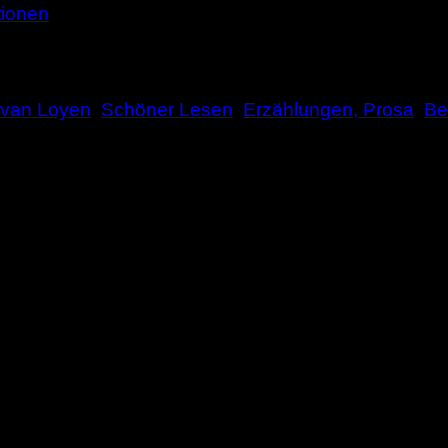
tionen
h van Loyen
,
Schöner Lesen
,
Erzählungen, Prosa
,
Be