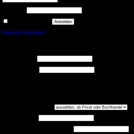
Erforderlich
Passwort
*
Angemeldet bleiben
Anmelden
Passwort vergessen?
Registrieren
Erforderlich
Benutzername
*
Erforderlich
E-Mail-Adresse
*
Ein Link zum Erstellen eines neuen Passwort wird an deine E-
Mail-Adresse gesendet.
Kundengruppe
(optional)
UST-ID
(optional)
Handelsregisternummer
(optional)