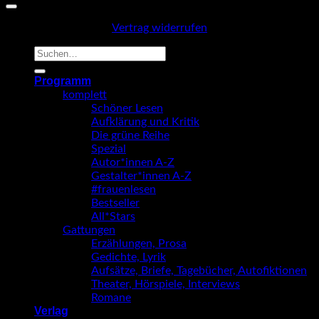
Vertrag widerrufen
Suche
nach:
Programm
komplett
Schöner Lesen
Aufklärung und Kritik
Die grüne Reihe
Spezial
Autor*innen A-Z
Gestalter*innen A-Z
#frauenlesen
Bestseller
All*Stars
Gattungen
Erzählungen, Prosa
Gedichte, Lyrik
Aufsätze, Briefe, Tagebücher, Autofiktionen
Theater, Hörspiele, Interviews
Romane
Verlag